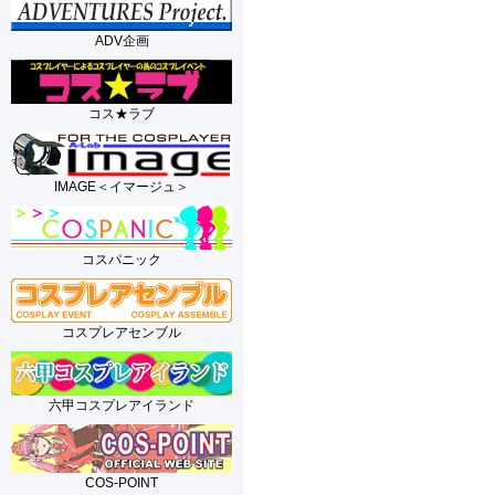
ADV企画
コス★ラブ
IMAGE＜イマージュ＞
コスパニック
コスプレアセンブル
六甲コスプレアイランド
COS-POINT