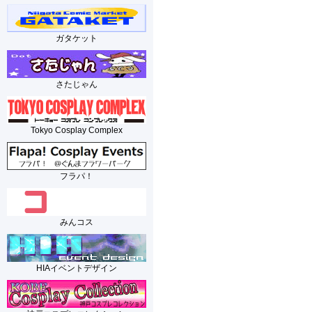
ガタケット
さたじゃん
Tokyo Cosplay Complex
フラパ！
みんコス
HIAイベントデザイン