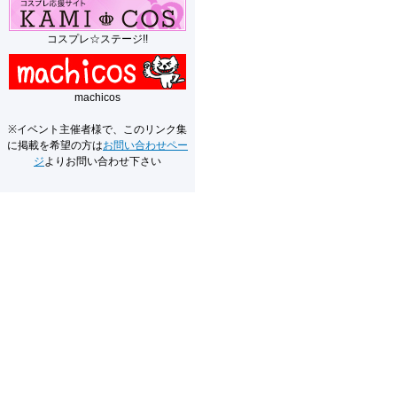
コスプレ☆ステージ!!
machicos
※イベント主催者様で、このリンク集
に掲載を希望の方は
お問い合わせペー
ジ
よりお問い合わせ下さい