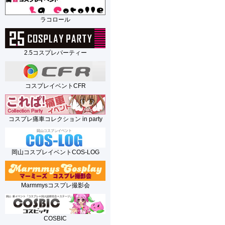
ラコロール
2.5コスプレパーティー
コスプレイベントCFR
コスプレ痛車コレクション in party
岡山コスプレイベントCOS-LOG
Marmmysコスプレ撮影会
COSBIC