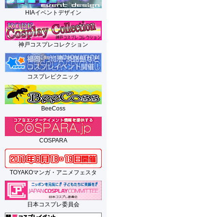
HIAイベントデザイン
神戸コスプレコレクション
コスプレピクニック
BeeCoss
COSPARA
TOYAKOマンガ・アニメフェスタ
日本コスプレ委員会