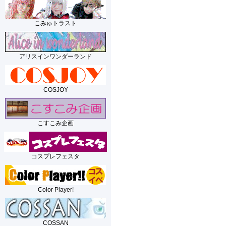
こみゅトラスト
アリスインワンダーランド
COSJOY
こすこみ企画
コスプレフェスタ
Color Player!
COSSAN