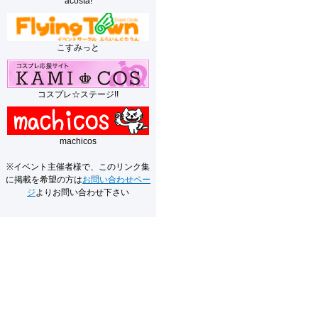
acosta!
こすみっと
コスプレ☆ステージ!!
machicos
※イベント主催者様で、このリンク集
に掲載を希望の方は
お問い合わせペー
ジ
よりお問い合わせ下さい