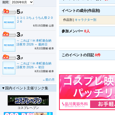
期間:
イベントの成分(作品別)
ミコミコちょうちん祭２０
作品別 |
キャラクター別
２６
8月15日開催 山形
参加メンバー
0人
～ これぱ！in 本町連合納
涼夜市 2026 ～ 最終日
8月2日開催 岐阜
このイベントの日記
0件
～ これぱ！in 本町連合納
涼夜市 2026 ～ 初日
8月1日開催 岐阜
←前の月
▼国内イベント主催リンク集
コスプレヘブン