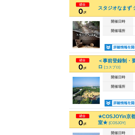
スタジオなまず 
開催日時
開催場所
＜事前登録制・
ロ
[コスプロ]
開催日時
開催場所
★COSJOYi
室★
[COSJOY]
開催日時