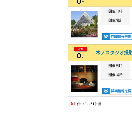
開催日時
開催場所
木ノスタジオ撮
開催日時
開催場所
51
件中 1～51件目