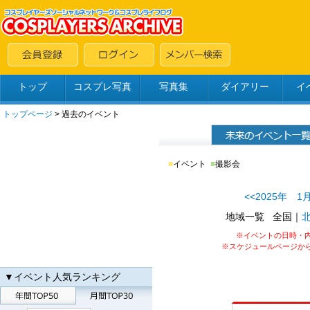
トップ
コスプレ写真
写真集
ダイアリー
イ
トップページ
> 過去のイベント
■
イベント
■
撮影会
<<2025年
1
地域一覧 全国｜
※イベントの日時・
※スケジュールページか
▼イベント人気ランキング