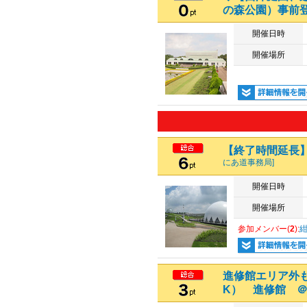
の森公園）事前
開催日時
開催場所
【終了時間延長】も
にあ道事務局]
開催日時
開催場所
参加メンバー(
2
):
進修館エリア外
K） 進修館 