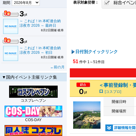
表示対象切替：
期間:
～ これぱ！in 本町連合納
涼夜市 2026 ～ 最終日
8月2日開催 岐阜
～ これぱ！in 本町連合納
日付別クイックリンク
涼夜市 2026 ～ 初日
8月1日開催 岐阜
51
件中 1～51件目
←前の月
▼国内イベント主催リンク集
＜事前登録制・
ロ
[コスプロ]
コスプレヘブン
開催日時
開催場所
COS-DAY