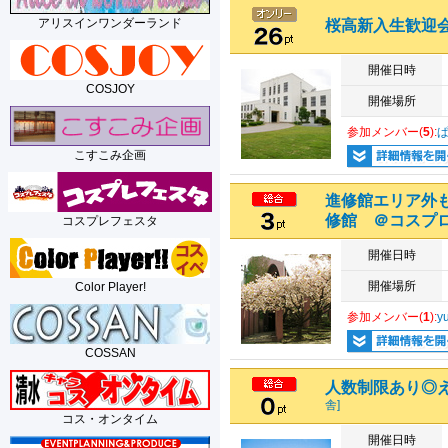
アリスインワンダーランド
桜高新入生歓迎会!
開催日時
COSJOY
開催場所
参加メンバー(
5
):
こすこみ企画
進修館エリア外
修館 ＠コスプ
コスプレフェスタ
開催日時
開催場所
Color Player!
参加メンバー(
1
):
yu
COSSAN
人数制限あり◎
舎]
コス・オンタイム
開催日時