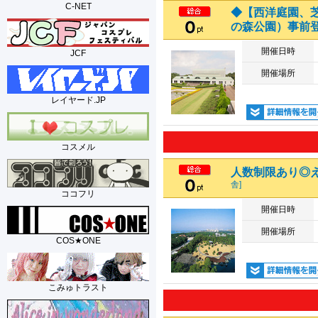
C-NET
◆【西洋庭園、
の森公園）事前
開催日時
JCF
開催場所
レイヤード.JP
コスメル
人数制限あり◎
舎]
ココフリ
開催日時
開催場所
COS★ONE
こみゅトラスト