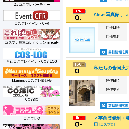
2.5コスプレパーティー
Alice 写真館
[コ
コスプレイベントCFR
開催日時
開催場所
コスプレ痛車コレクション in party
岡山コスプレイベントCOS-LOG
私たちの合同火
Marmmysコスプレ撮影会
開催日時
開催場所
COSBIC
＜事前登録制・
コスプレQ
ロ
[コスプロ]