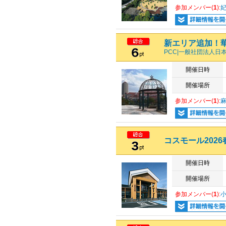
参加メンバー(
1
):
新エリア追加！
PCC|一般社団法人日
開催日時
開催場所
参加メンバー(
1
):
コスモール2026
開催日時
開催場所
参加メンバー(
1
):