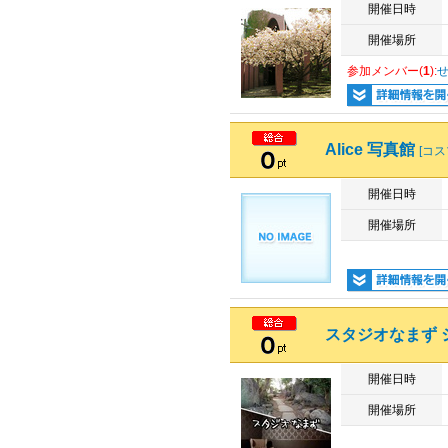
開催日時
開催場所
参加メンバー(
1
):
Alice 写真館
[コ
開催日時
開催場所
スタジオなまず 
開催日時
開催場所