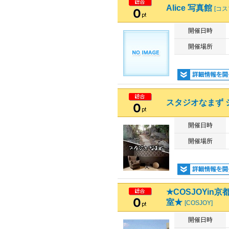
Alice 写真館
[コ
開催日時
開催場所
スタジオなまず 
開催日時
開催場所
★COSJOYi
室★
[COSJOY]
開催日時