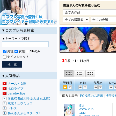
凛遠さんの写真を絞り込む
▼コスプレ写真検索
▼キーワードで探す
男性
女性
SPのみ
ナイスショット
14
枚中 1～14枚目
▼人気作品
登録日
名前
作品名
レベ
ナース・女医
ホロライブ
paradox live
両方を表示 |
PC投稿のみ表示
|
携帯投
落第忍者乱太郎(忍たま乱太郎)
東京ミュウミュウ
凛遠
ドレス
VOCALOID
あんさんぶるスターズ!
GUMI