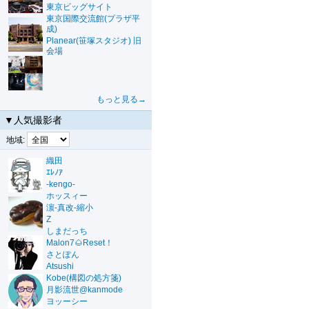
東京ビッグサイト
東京国際交流館(プラザ平
成)
Planear(笹塚スタジオ) 旧
会場
もっと見る→
▼人気撮影者
地域:
織田
ｴﾚﾉｱ
-kengo-
ホッスィー
濵-真改-縮小
Z
しまだっち
Malon7🌰Reset！
さとぽん
Atsushi
Kobe(構図の処方箋)
月影流世@kanmode
ヨッーシー