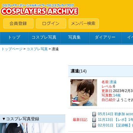
トップ
コスプレ写真
写真集
ダイアリー
イ
トップページ
>
コスプレ写真
>
凛遠
凛遠
(14)
名前:
凛遠
レベル:
6
更新日:
2023年2月
写真数:
14枚
自己紹介:
ようこそ
05月14日 初参加 acost
▼コスプレ写真登録
11月13日 【レポ】
最新日記:
02月01日 【足跡帳】(