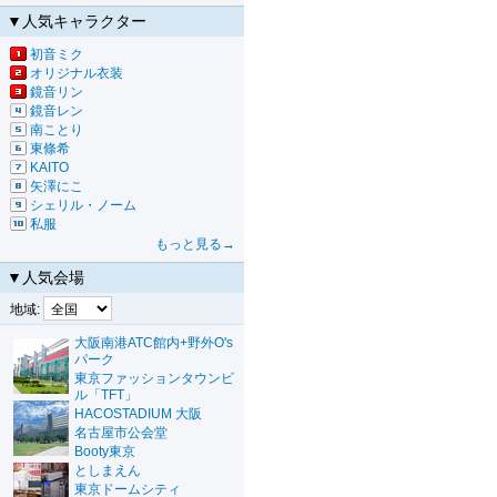
▼人気キャラクター
初音ミク
オリジナル衣装
鏡音リン
鏡音レン
南ことり
東條希
KAITO
矢澤にこ
シェリル・ノーム
私服
もっと見る→
▼人気会場
地域:
大阪南港ATC館内+野外O's
パーク
東京ファッションタウンビ
ル「TFT」
HACOSTADIUM 大阪
名古屋市公会堂
Booty東京
としまえん
東京ドームシティ