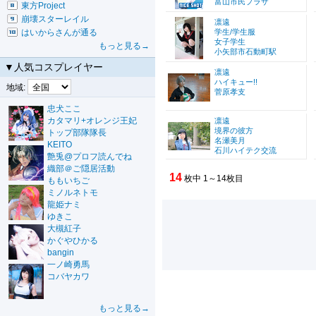
富山市民プラザ
東方Project
崩壊スターレイル
凛遠
はいからさんが通る
学生/学生服
女子学生
もっと見る→
小矢部市石動町駅
▼人気コスプレイヤー
凛遠
ハイキュー!!
地域:
菅原孝支
忠犬ここ
カタマリ+オレンジ王妃
凛遠
境界の彼方
トップ部隊隊長
名瀬美月
KEITO
石川ハイテク交流
艶兎@プロフ読んでね
織部＠ご隠居活動
14
枚中 1～14枚目
ももいちご
ミノルネトモ
龍姫ナミ
ゆきこ
大槻紅子
かぐやひかる
bangin
一ノ崎勇馬
コバヤカワ
もっと見る→