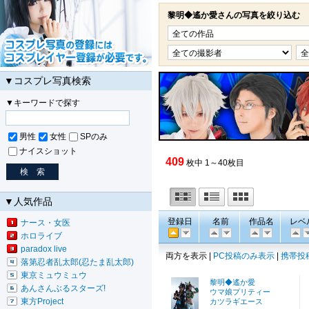
黎明◆遙か愛さんの写真を絞り込む
▼コスプレ写真検索
▼キーワードで探す
男性
女性
SPのみ
ナイスショット
409
枚中 1～40枚目
▼人気作品
登録日
名前
作品名
レベ
ナース・女医
ホロライブ
paradox live
両方を表示 |
PC投稿のみ表示
|
携帯投
落第忍者乱太郎(忍たま乱太郎)
東京ミュウミュウ
黎明◆遙か愛
あんさんぶるスターズ!
ウマ娘プリティー
東方Project
カツラギエース