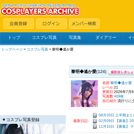
トップ
コスプレ写真
写真集
ダイアリー
イ
トップページ
>
コスプレ写真
>
黎明◆遙か愛
黎明◆遙か愛
(124)
名前:
黎明◆遙か愛
レベル:
21
更新日:
2026年7月
写真数:
409枚
自己紹介:
流行りに
08月20日 上半期ま
▼コスプレ写真登録
02月09日 【募集】2
最新日記:
11月10日 【募集】