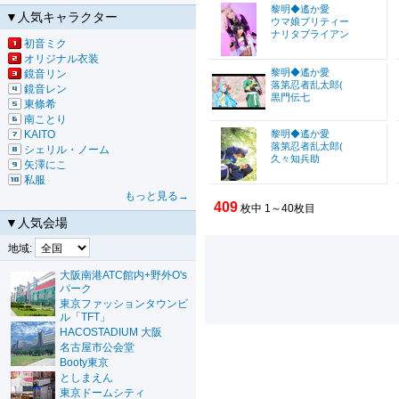
黎明◆遙か愛
▼人気キャラクター
ウマ娘プリティー
ナリタブライアン
初音ミク
オリジナル衣装
黎明◆遙か愛
鏡音リン
落第忍者乱太郎(
鏡音レン
黒門伝七
東條希
南ことり
KAITO
黎明◆遙か愛
落第忍者乱太郎(
シェリル・ノーム
久々知兵助
矢澤にこ
私服
もっと見る→
409
枚中 1～40枚目
▼人気会場
地域:
大阪南港ATC館内+野外O's
パーク
東京ファッションタウンビ
ル「TFT」
HACOSTADIUM 大阪
名古屋市公会堂
Booty東京
としまえん
東京ドームシティ