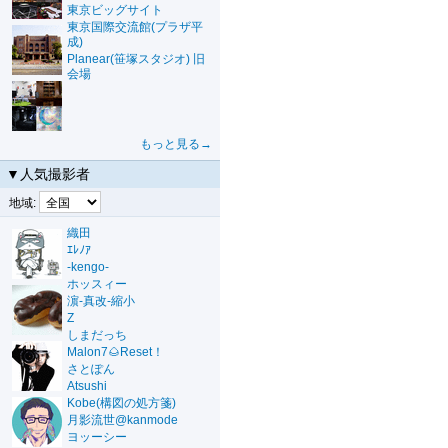
東京ビッグサイト
東京国際交流館(プラザ平
成)
Planear(笹塚スタジオ) 旧
会場
もっと見る→
▼人気撮影者
地域:
織田
ｴﾚﾉｱ
-kengo-
ホッスィー
濵-真改-縮小
Z
しまだっち
Malon7🌰Reset！
さとぽん
Atsushi
Kobe(構図の処方箋)
月影流世@kanmode
ヨッーシー