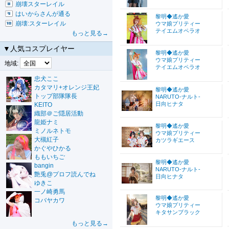
崩壊スターレイル
はいからさんが通る
黎明◆遙か愛
崩壊:スターレイル
ウマ娘プリティー
テイエムオペラオ
もっと見る→
▼人気コスプレイヤー
黎明◆遙か愛
ウマ娘プリティー
地域:
テイエムオペラオ
忠犬ここ
カタマリ+オレンジ王妃
黎明◆遙か愛
トップ部隊隊長
NARUTO-ナルト-
日向ヒナタ
KEITO
織部＠ご隠居活動
龍姫ナミ
黎明◆遙か愛
ミノルネトモ
ウマ娘プリティー
大槻紅子
カツラギエース
かぐやひかる
ももいちご
黎明◆遙か愛
bangin
NARUTO-ナルト-
艶兎@プロフ読んでね
日向ヒナタ
ゆきこ
一ノ崎勇馬
黎明◆遙か愛
コバヤカワ
ウマ娘プリティー
キタサンブラック
もっと見る→