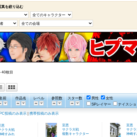
写真を絞り込む
～40枚目
名前
作品名
レベル
参照数
スター数
男性
女性
SPレイヤー
ナイスショ
PC投稿のみ表示
|
携帯投稿のみ表示
至恩
至恩
至恩
サクラ大戦
サクラ
サクラ大戦
複数キャラクター
神崎す
神崎すみれ