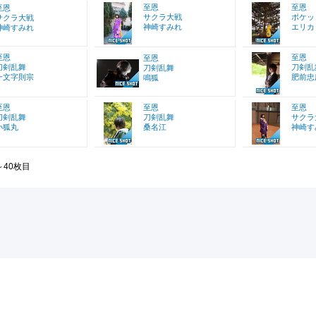
至恩
至恩
至恩
サクラ大戦
ポケッ
サクラ大戦
神崎すみれ
エリカ
神崎すみれ
至恩
至恩
至恩
刀剣乱舞
刀剣乱
刀剣乱舞
一文字則宗
肥前忠
鳴狐
至恩
至恩
至恩
刀剣乱舞
刀剣乱舞
サクラ
小狐丸
桑名江
神崎す
～40枚目