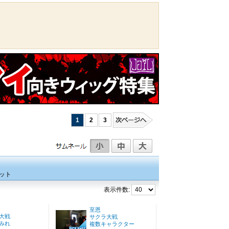
1
2
3
ット
表示件数:
至恩
大戦
サクラ大戦
みれ
複数キャラクター