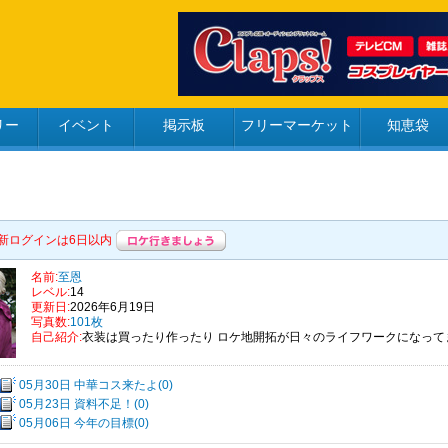
リー
イベント
掲示板
フリーマーケット
知恵袋
新ログインは6日以内
名前:
至恩
レベル:
14
更新日:
2026年6月19日
写真数:
101枚
自己紹介:
衣装は買ったり作ったり ロケ地開拓が日々のライフワークになって
05月30日 中華コス来たよ(0)
05月23日 資料不足！(0)
05月06日 今年の目標(0)