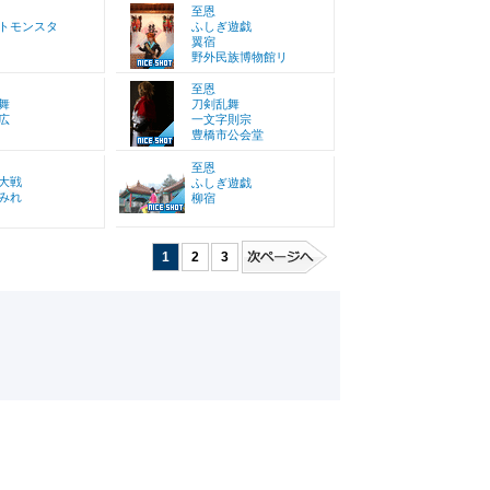
至恩
トモンスタ
ふしぎ遊戯
翼宿
野外民族博物館リ
至恩
舞
刀剣乱舞
広
一文字則宗
豊橋市公会堂
至恩
大戦
ふしぎ遊戯
みれ
柳宿
1
2
3