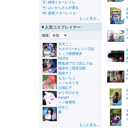
崩壊スターレイル
はいからさんが通る
崩壊:スターレイル
もっと見る→
▼人気コスプレイヤー
地域:
忠犬ここ
カタマリ+オレンジ王妃
トップ部隊隊長
KEITO
艶兎@プロフ読んでね
織部＠ご隠居活動
龍姫ナミ
ももいちご
M
ミノルネトモ
大槻紅子
かぐやひかる
bangin
一ノ崎勇馬
ゆきこ
雅
もっと見る→