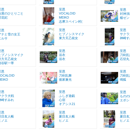
至恩
至恩
至恩
薬屋のひとりごと
VOCALOID
封神演
梨花妃
MEIKO
楊ゼン
志摩スペイン村(
至恩
至恩
至恩
ヒプノシスマイク
サクラ
アナと雪の女王
東方天乙統女
神崎す
エルサ
至恩
至恩
至恩
ヒプノシスマイク
浴衣
刀剣乱
東方天乙統女
浴衣
石切丸
刈谷駅一帯
至恩
至恩
至恩
VOCALOID
刀剣乱舞
刀剣乱
EIKO
後家兼光
鳴狐
至恩
至恩
至恩
サクラ大戦
ふしぎ遊戯
ものの
神崎すみれ
心宿
エボシ
オアシス21
至恩
至恩
至恩
夏目友人帳
夏目友人帳
夏目友
ヒノエ
ヒノエ
ヒノエ