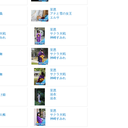
至恩
義
アナと雪の女王
エルサ
至恩
大戦
サクラ大戦
みれ
神崎すみれ
至恩
サクラ大戦
舞
神崎すみれ
至恩
サクラ大戦
舞
神崎すみれ
至恩
浴衣
け姫
浴衣
至恩
人帳
サクラ大戦
神崎すみれ