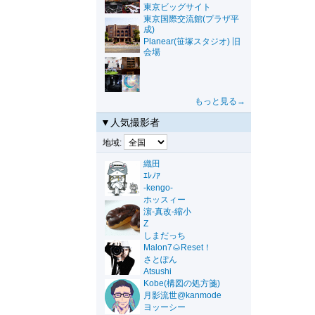
東京ビッグサイト
東京国際交流館(プラザ平
成)
Planear(笹塚スタジオ) 旧
会場
もっと見る→
▼人気撮影者
地域:
織田
ｴﾚﾉｱ
-kengo-
ホッスィー
濵-真改-縮小
Z
しまだっち
Malon7🌰Reset！
さとぽん
Atsushi
Kobe(構図の処方箋)
月影流世@kanmode
ヨッーシー