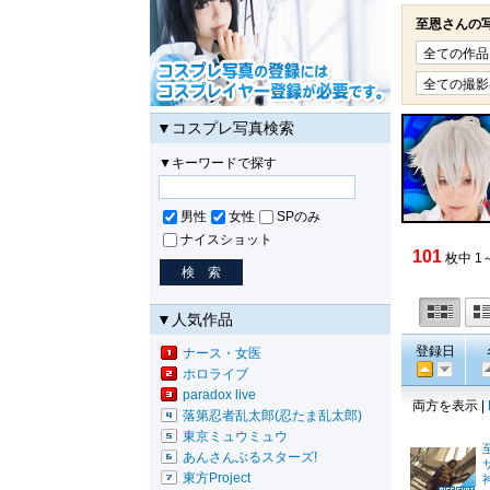
至恩さんの
▼コスプレ写真検索
▼キーワードで探す
男性
女性
SPのみ
ナイスショット
101
枚中 1
▼人気作品
登録日
ナース・女医
ホロライブ
paradox live
両方を表示 |
落第忍者乱太郎(忍たま乱太郎)
東京ミュウミュウ
あんさんぶるスターズ!
東方Project