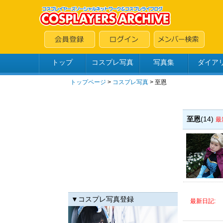
トップ
コスプレ写真
写真集
ダイア
トップページ
>
コスプレ写真
>
至恩
至恩
(14)
最
▼コスプレ写真登録
最新日記: