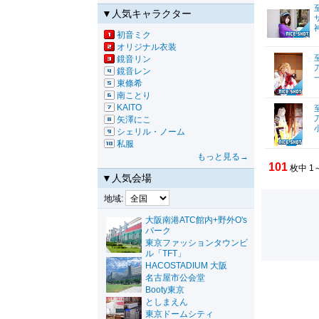
▼人気キャラクター
初音ミク
オリジナル衣装
鏡音リン
鏡音レン
東條希
南ことり
KAITO
矢澤にこ
シェリル・ノーム
私服
もっと見る→
101
枚中 1
▼人気会場
地域:
大阪南港ATC館内+野外O's
パーク
東京ファッションタウンビ
ル「TFT」
HACOSTADIUM 大阪
名古屋市公会堂
Booty東京
としまえん
東京ドームシティ