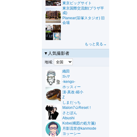
東京ビッグサイト
東京国際交流館(プラザ平
成)
Planear(笹塚スタジオ) 旧
会場
もっと見る→
▼人気撮影者
地域:
織田
ｴﾚﾉｱ
-kengo-
ホッスィー
濵-真改-縮小
Z
しまだっち
Malon7🌰Reset！
さとぽん
Atsushi
Kobe(構図の処方箋)
月影流世@kanmode
ヨッーシー