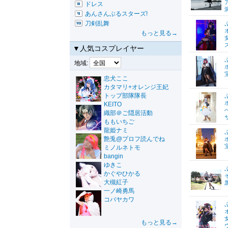
ドレス
あんさんぶるスターズ!
刀剣乱舞
もっと見る→
▼人気コスプレイヤー
地域:
忠犬ここ
カタマリ+オレンジ王妃
トップ部隊隊長
KEITO
織部＠ご隠居活動
ももいちご
龍姫ナミ
艶兎@プロフ読んでね
ミノルネトモ
bangin
ゆきこ
かぐやひかる
大槻紅子
一ノ崎勇馬
コバヤカワ
もっと見る→