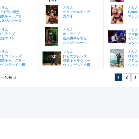
ぷりん
ぷりん
ぷりん
2.5次元の誘惑
オリジナルキャラ
Fate/G
複数キャラクター
女の子
マシュ
スタジオシータ
ぷりん
ぷりん
ぷりん
ホロライブ
ホロライブ
ウマ娘
宝鐘マリン
儒烏風亭らでん
ゼンノ
スタジオシータ
スタジ
ぷりん
ぷりん
ぷりん
けものフレンズ
けもの
けものフレンズ
複数キャラクター
クロヒ
複数キャラクター
ウイングベイ小樽
ウイン
ウイングベイ小樽
1
2
3
1～40枚目