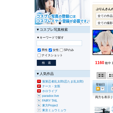
ぷりんさん
▼コスプレ写真検索
▼キーワードで探す
男性
女性
SPのみ
ナイスショット
1160
枚中 
▼人気作品
落第忍者乱太郎(忍たま乱太郎)
登録日
ナース・女医
ホロライブ
paradox live
両方を表示 |
FAIRY TAIL
東方Project
東京ミュウミュウ