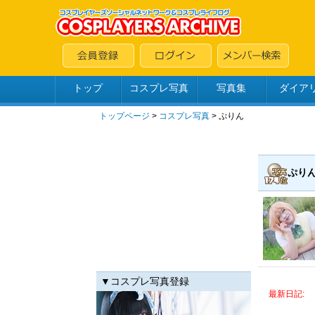
トップ
コスプレ写真
写真集
ダイア
トップページ
>
コスプレ写真
>
ぷりん
ぷり
▼コスプレ写真登録
最新日記: