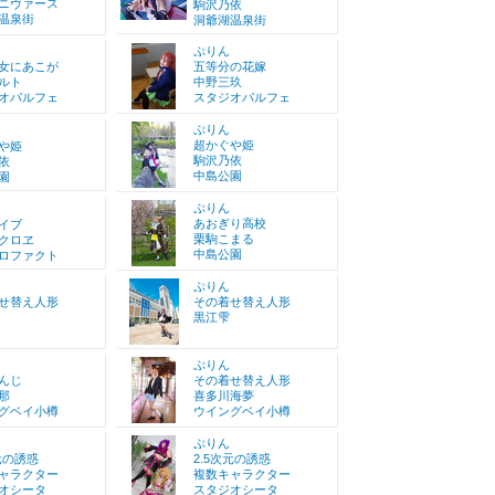
ニヴァース
駒沢乃依
温泉街
洞爺湖温泉街
ぷりん
女にあこが
五等分の花嫁
ルト
中野三玖
オパルフェ
スタジオパルフェ
ぷりん
超かぐや姫
や姫
駒沢乃依
依
中島公園
園
ぷりん
あおぎり高校
イブ
栗駒こまる
クロヱ
中島公園
ロファクト
ぷりん
せ替え人形
その着せ替え人形
黒江雫
ぷりん
んじ
その着せ替え人形
那
喜多川海夢
グベイ小樽
ウイングベイ小樽
ぷりん
元の誘惑
2.5次元の誘惑
ャラクター
複数キャラクター
オシータ
スタジオシータ