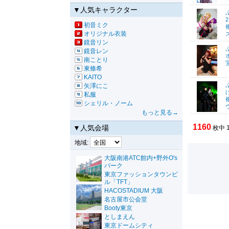
▼人気キャラクター
初音ミク
オリジナル衣装
鏡音リン
鏡音レン
南ことり
東條希
KAITO
矢澤にこ
私服
シェリル・ノーム
もっと見る→
1160
▼人気会場
枚中 
地域:
大阪南港ATC館内+野外O's
パーク
東京ファッションタウンビ
ル「TFT」
HACOSTADIUM 大阪
名古屋市公会堂
Booty東京
としまえん
東京ドームシティ