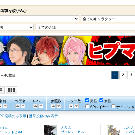
の写真を絞り込む
1
2
3
1～40枚目
名前
作品名
レベル
参照数
スター数
男性
女性
SPレイヤー
ナイスショ
PC投稿のみ表示
|
携帯投稿のみ表示
ぷりん
ぷりん
ぷりん
サイレントヒルf
ウマ娘
サイレントヒルf