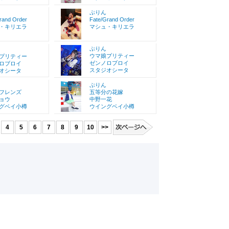
ぷりん
rand Order
Fate/Grand Order
・キリエラ
マシュ・キリエラ
ぷりん
ウマ娘プリティー
プリティー
ゼンノロブロイ
ロブロイ
スタジオシータ
オシータ
ぷりん
フレンズ
五等分の花嫁
ョウ
中野一花
グベイ小樽
ウイングベイ小樽
4
5
6
7
8
9
10
>>