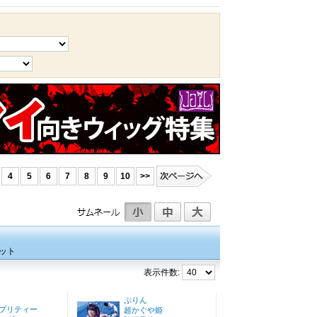
4
5
6
7
8
9
10
>>
ット
表示件数:
ぷりん
プリティー
超かぐや姫