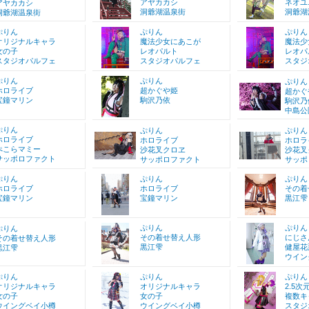
アヤカカシ
ネオユ
アヤカカシ
洞爺湖温泉街
洞爺湖
洞爺湖温泉街
ぷりん
ぷりん
ぷりん
オリジナルキャラ
魔法少女にあこが
魔法少
女の子
レオパルト
レオパ
スタジオパルフェ
スタジオパルフェ
スタジ
ぷりん
ぷりん
ぷりん
ホロライブ
超かぐや姫
超かぐ
宝鐘マリン
駒沢乃依
駒沢乃
中島公
ぷりん
ぷりん
ぷりん
ホロライブ
ホロライブ
ホロラ
ぺこらマミー
沙花叉クロヱ
沙花叉
サッポロファクト
サッポロファクト
サッポ
ぷりん
ぷりん
ぷりん
ホロライブ
ホロライブ
その着
宝鐘マリン
宝鐘マリン
黒江雫
ぷりん
ぷりん
ぷりん
その着せ替え人形
にじさ
その着せ替え人形
黒江雫
健屋花
黒江雫
ウイン
ぷりん
ぷりん
ぷりん
オリジナルキャラ
オリジナルキャラ
2.5次
女の子
女の子
複数キ
ウイングベイ小樽
ウイングベイ小樽
スタジ