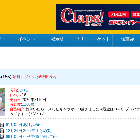
リー
イベント
掲示板
フリーマーケット
知恵袋
ん
(155)
最新ログインは6時間以内
名前:
ぷりん
レベル:
16
更新日:
2026年8月6日
写真数:
1160枚
自己紹介:
気付いたらコスしたキャラが300越えましたw最近はFGO、プリ
ってますヽ(・∀・)ノ
01月01日 あけおめ(0)
12月26日 2024年まとめ(0)
09月01日 併せ主催に関して(0)