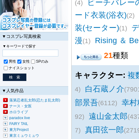
ビーチバレー
(4)
ード衣装(浴衣)
(2)
装(セーター)
(1)
▼コスプレ写真検索
漫
Rising ＆ Be
(1)
▼キーワードで探す
21
種類
男性
女性
SPのみ
ナイスショット
キャラクター:
複
白石蔵ノ介
4)
(790
▼人気作品
落第忍者乱太郎(忍たま乱太郎)
部景吾
幸村
(6112)
ナース・女医
ホロライブ
遠山金太郎
92)
(43
paradox live
FAIRY TAIL
真田弦一郎
7)
(271
東方Project
東京ミュウミュウ