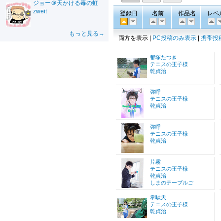
ジョー＠天かける毒の虹
zweit
登録日
名前
作品名
レベ
もっと見る→
両方を表示 |
PC投稿のみ表示
|
携帯投
都塚たつき
テニスの王子様
乾貞治
弥呼
テニスの王子様
乾貞治
弥呼
テニスの王子様
乾貞治
片霧
テニスの王子様
乾貞治
しまのテーブルご
韋駄天
テニスの王子様
乾貞治