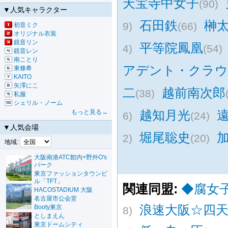
天宝寺中女子
(90)
▼人気キャラクター
石田鉄
榊
9)
(66)
初音ミク
オリジナル衣装
鏡音リン
平等院鳳凰
4)
(54)
鏡音レン
南ことり
アデント・クラウ
東條希
KAITO
矢澤にこ
二
越前南次郎
(38)
私服
シェリル・ノーム
越知月光
もっと見る→
6)
(24)
▼人気会場
堀尾聡史
2)
(20)
地域:
大阪南港ATC館内+野外O's
パーク
東京ファッションタウンビ
ル「TFT」
関連同盟:
◆腐女
HACOSTADIUM 大阪
名古屋市公会堂
浪速大阪☆四
Booty東京
8)
としまえん
東京ドームシティ