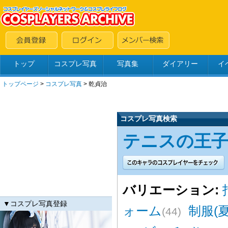
トップ
コスプレ写真
写真集
ダイアリー
イ
トップページ
>
コスプレ写真
>
乾貞治
コスプレ写真検索
テニスの王子様(
バリエーション:
▼コスプレ写真登録
ォーム
制服(夏
(44)