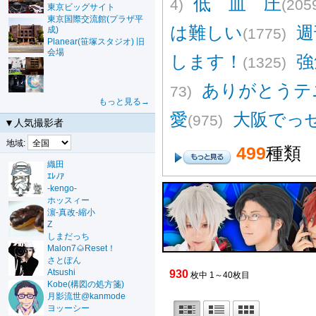
低 血 圧
4)
(205
東京ビッグサイト
東京国際交流館(プラザ平
は難しい
週
成)
(1775)
Planear(笹塚スタジオ) 旧
会場
します！
強
(1325)
ありがとうテ
73)
もっと見る→
愛
大阪でっ
(975)
▼人気撮影者
地域:
499
種類
織田
ｴﾚﾉｱ
-kengo-
ホッスィー
濵-真改-縮小
Z
しまだっち
Malon7🌰Reset！
さとぽん
Atsushi
930
枚中 1～40枚目
Kobe(構図の処方箋)
月影流世@kanmode
ヨッーシー