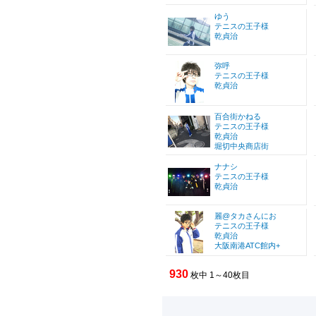
ゆう
テニスの王子様
乾貞治
弥呼
テニスの王子様
乾貞治
百合街かねる
テニスの王子様
乾貞治
堀切中央商店街
ナナシ
テニスの王子様
乾貞治
麗@タカさんにお
テニスの王子様
乾貞治
大阪南港ATC館内+
930
枚中 1～40枚目