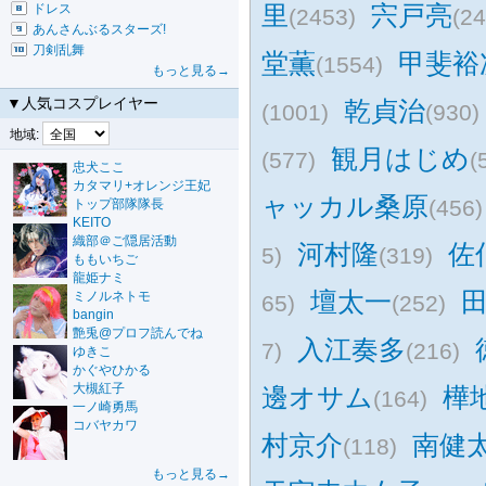
里
宍戸亮
ドレス
(2453)
(24
あんさんぶるスターズ!
刀剣乱舞
堂薫
甲斐裕
(1554)
もっと見る→
▼人気コスプレイヤー
乾貞治
(1001)
(930)
地域:
観月はじめ
(577)
(
忠犬ここ
カタマリ+オレンジ王妃
ャッカル桑原
(456)
トップ部隊隊長
KEITO
織部＠ご隠居活動
河村隆
佐
5)
(319)
ももいちご
龍姫ナミ
壇太一
ミノルネトモ
65)
(252)
bangin
艶兎@プロフ読んでね
入江奏多
7)
(216)
ゆきこ
かぐやひかる
大槻紅子
邊オサム
樺
(164)
一ノ崎勇馬
コバヤカワ
村京介
南健
(118)
もっと見る→