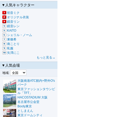
▼人気キャラクター
初音ミク
オリジナル衣装
鏡音リン
鏡音レン
KAITO
シェリル・ノーム
東條希
南ことり
私服
矢澤にこ
もっと見る→
▼人気会場
地域:
大阪南港ATC館内+野外O's
パーク
東京ファッションタウンビ
ル「TFT」
HACOSTADIUM 大阪
名古屋市公会堂
Booty東京
としまえん
東京ドームシティ