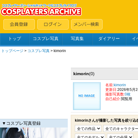
トップ
コスプレ写真
写真集
ダイアリー
イ
トップページ
>
コスプレ写真
>
kimorin
kimorin
(0)
名前:
kimorin
更新日:
2026年5月
撮影写真数:
0枚
自己紹介:
閲覧用
kimorinさんが撮影した写真を絞り込
▼コスプレ写真登録