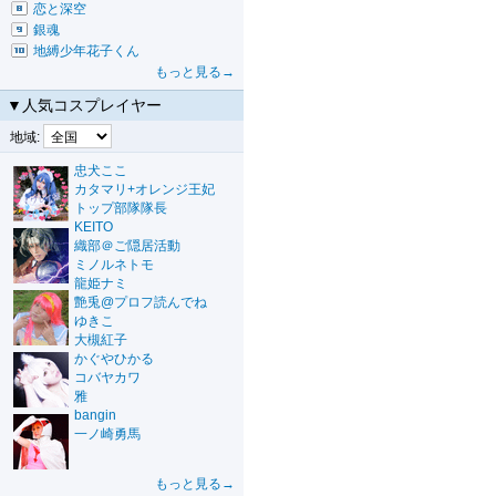
恋と深空
銀魂
地縛少年花子くん
もっと見る→
▼人気コスプレイヤー
地域:
忠犬ここ
カタマリ+オレンジ王妃
トップ部隊隊長
KEITO
織部＠ご隠居活動
ミノルネトモ
龍姫ナミ
艶兎@プロフ読んでね
ゆきこ
大槻紅子
かぐやひかる
コバヤカワ
雅
bangin
一ノ崎勇馬
もっと見る→