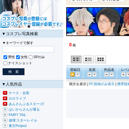
▼コスプレ写真検索
▼キーワードで探す
0
枚
男性
女性
SPのみ
ナイスショット
登録日
名前
作品名
レベ
▼人気作品
両方を表示 |
PC投稿のみ表示
|
携帯投
ナース・女医
ホロライブ
あんさんぶるスターズ!
はいからさんが通る
FAIRY TAIL
崩壊:スターレイル
東方Project