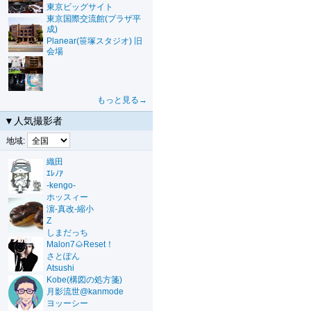
東京ビッグサイト
東京国際交流館(プラザ平
成)
Planear(笹塚スタジオ) 旧
会場
もっと見る→
▼人気撮影者
地域:
織田
ｴﾚﾉｱ
-kengo-
ホッスィー
濵-真改-縮小
Z
しまだっち
Malon7🌰Reset！
さとぽん
Atsushi
Kobe(構図の処方箋)
月影流世@kanmode
ヨッーシー