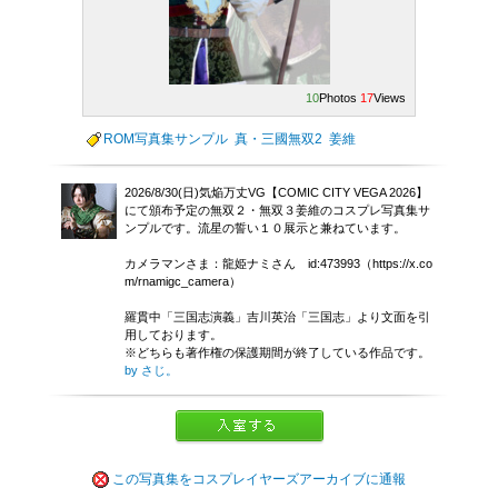
10
Photos
17
Views
ROM写真集サンプル
真・三國無双2
姜維
2026/8/30(日)気焔万丈VG【COMIC CITY VEGA 2026】
にて頒布予定の無双２・無双３姜維のコスプレ写真集サ
ンプルです。流星の誓い１０展示と兼ねています。
カメラマンさま：龍姫ナミさん id:473993（https://x.co
m/rnamigc_camera）
羅貫中「三国志演義」吉川英治「三国志」より文面を引
用しております。
※どちらも著作権の保護期間が終了している作品です。
by さじ。
この写真集をコスプレイヤーズアーカイブに通報