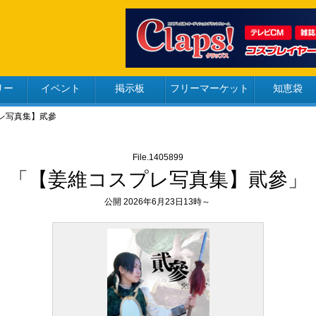
リー
イベント
掲示板
フリーマーケット
知恵袋
プレ写真集】貮參
File.1405899
「【姜維コスプレ写真集】貮參」
公開 2026年6月23日13時～