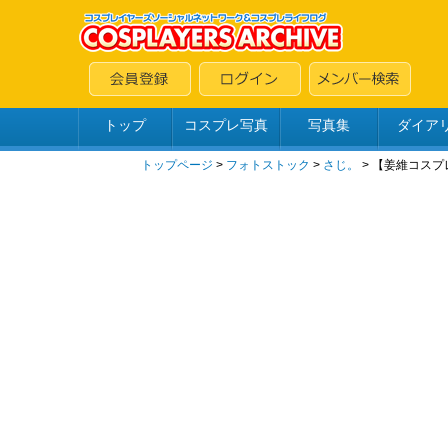
トップ
コスプレ写真
写真集
ダイア
トップページ
>
フォトストック
>
さじ。
> 【姜維コス