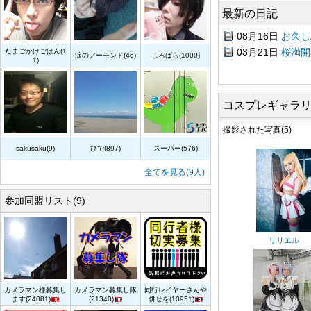
最新の日記
08月16日
お久し
03月21日
桜満開໒
たまごかけごはん(1
涙のアーモンド(46)
しろばら(1000)
1)
コスプレギャラ
撮影された写真(5)
sakusaku(9)
ひで(897)
スーパー(576)
全てを見る(9人)
参加同盟リスト(9)
リリエル
カメラマン様募集し
カメラマン募集し隊
同行レイヤーさんや
ます(24081)
(21340)
併せを(10951)