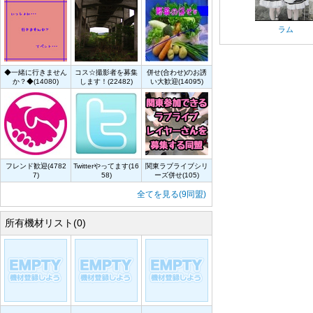
ラム
◆一緒に行きません
コス☆撮影者を募集
併せ(合わせ)のお誘
か？◆(14080)
します！(22482)
い大歓迎(14095)
フレンド歓迎(4782
Twitterやってます(16
関東ラブライブシリ
7)
58)
ーズ併せ(105)
全てを見る(9同盟)
所有機材リスト(0)