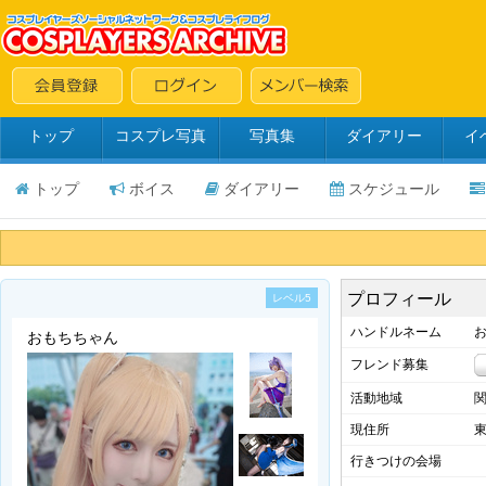
トップ
コスプレ写真
写真集
ダイアリー
イ
トップ
ボイス
ダイアリー
スケジュール
プロフィール
レベル5
ハンドルネーム
お
おもちちゃん
フレンド募集
活動地域
現住所
行きつけの会場