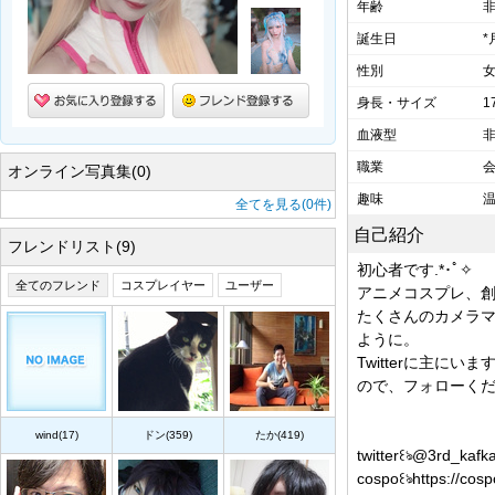
年齢
誕生日
*
性別
身長・サイズ
1
血液型
職業
オンライン写真集(0)
趣味
全てを見る(0件)
自己紹介
フレンドリスト(9)
初心者です.*･ﾟ✧
全てのフレンド
コスプレイヤー
ユーザー
アニメコスプレ、創
たくさんのカメラ
ように。
Twitterに主にい
ので、フォローくだ
wind(17)
ドン(359)
たか(419)
twitter꒰ঌ@3rd_kafka
cospo꒰ঌhttps://cos