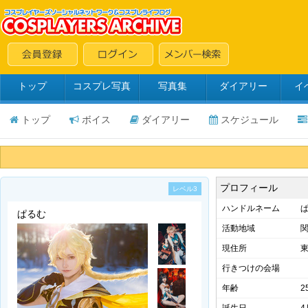
トップ
コスプレ写真
写真集
ダイアリー
イ
トップ
ボイス
ダイアリー
スケジュール
プロフィール
レベル3
ハンドルネーム
ぱるむ
活動地域
現住所
行きつけの会場
年齢
2