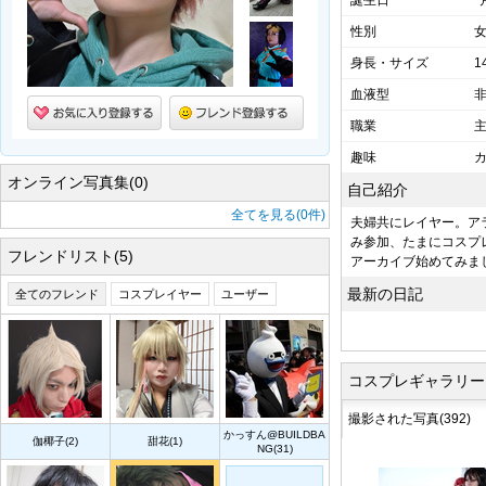
誕生日
*
性別
身長・サイズ
1
血液型
職業
趣味
オンライン写真集(0)
自己紹介
全てを見る(0件)
夫婦共にレイヤー。ア
み参加、たまにコスプ
フレンドリスト(5)
アーカイブ始めてみま
最新の日記
全てのフレンド
コスプレイヤー
ユーザー
コスプレギャラリー
撮影された写真(392)
かっすん@BUILDBA
伽椰子(2)
甜花(1)
NG(31)