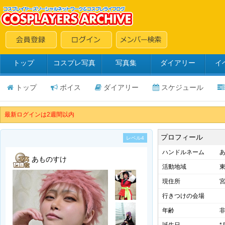
トップ
コスプレ写真
写真集
ダイアリー
イ
トップ
ボイス
ダイアリー
スケジュール
最新ログインは2週間以内
プロフィール
レベル4
ハンドルネーム
あものすけ
活動地域
現住所
行きつけの会場
年齢