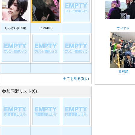
しろばら(1000)
リグ(382)
ヴィオレ
奥村燐
全てを見る(5人)
参加同盟リスト(0)