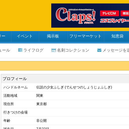
リー
イベント
掲示板
フリーマーケット
知恵袋
ュール
ライフログ
名刺コレクション
メッセージを
プロフィール
ハンドルネーム
伝説の少女ふしぎ (でんせつのしょうじょふしぎ)
活動地域
関東
現住所
東京都
行きつけの会場
年齢
非公開