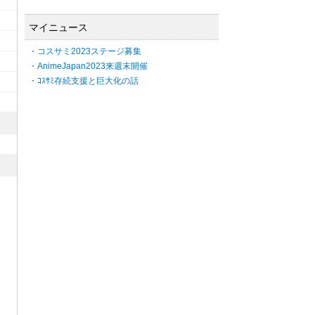
マイニュース
・コスサミ2023ステージ募集
・AnimeJapan2023来週末開催
・ｺｽｻﾐ存続支援と巨大化の話