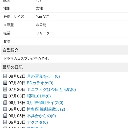
誕生日
7月22日
性別
女性
身長・サイズ
*cm */*/*
血液型
非公開
職業
フリーター
趣味
自己紹介
ドラマのコスプレが中心です。
最新の日記
08月02日
月の写真を少し(0)
07月30日
BDカラオケ(0)
07月20日
ミニフィグは今日も元氣(0)
07月03日
昭和101年(0)
06月16日
3月 神保町ライブ(0)
06月03日
博多座 観劇前散歩(2)
06月03日
不具合からの(0)
05月13日
アクスタ(0)