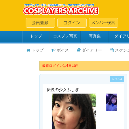
トップ
コスプレ写真
写真集
ダイア
トップ
ボイス
ダイアリー
スケジ
最新ログインは4日以内
レベル4
伝説の少女ふしぎ