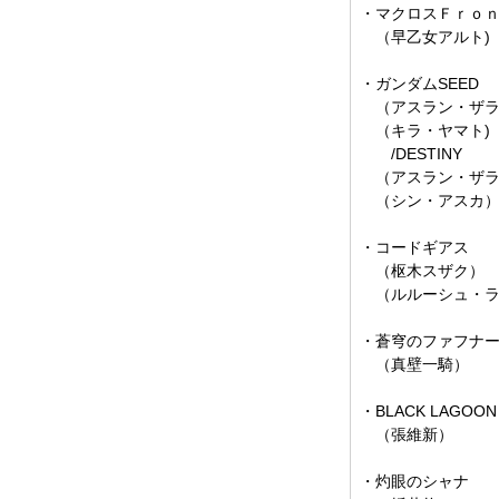
・マクロスＦｒｏ
（早乙女アルト)
・ガンダムSEED
（アスラン・ザラ
（キラ・ヤマト)
/DESTINY
（アスラン・ザラ
（シン・アスカ
・コードギアス
（枢木スザク）
（ルルーシュ・ラ
・蒼穹のファフナ
（真壁一騎）
・BLACK LAGOON
（張維新）
・灼眼のシャナ