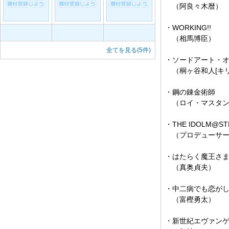
（阿良々木暦）
・WORKING!!
（相馬博臣）
全てを見る(5件)
・ソードアート・
（桐ヶ谷和人[キリ
・鋼の錬金術師
（ロイ・マスタン
・THE IDOLM@ST
（プロデューサー
・はたらく魔王さ
（真奥貞夫）
・中二病でも恋が
（富樫勇太）
・新世紀エヴァン