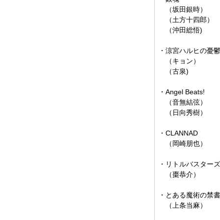
（坂田銀時）
（土方十四郎）
（沖田総悟)
・涼宮ハルヒの憂
（キョン）
（古泉)
・Angel Beats!
（音無結弦）
（日向秀樹）
・CLANNAD
（岡崎朋也）
・リトルバスター
（棗恭介）
・とある魔術の禁
（上条当麻）