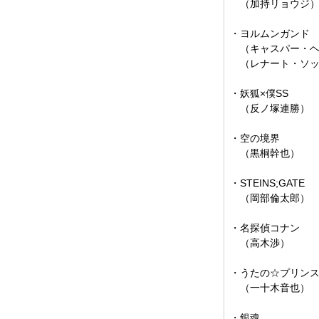
（加持リョウジ
・ヨルムンガンド
（キャスパー・ヘ
（レナート・ソッチ
・妖狐×僕SS
（反ノ塚連勝）
・空の境界
（黒桐幹也）
・STEINS;GATE
（岡部倫太郎）
・名探偵コナン
（高木渉）
・うたの☆プリンス
（一十木音也）
・銀魂