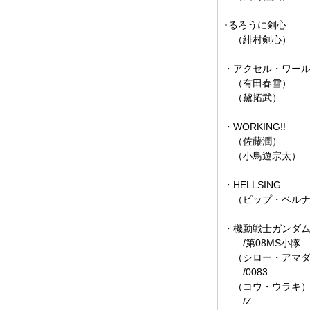
･るろうに剣心
（緋村剣心）
・アクセル・ワー
（有田春雪）
（黛拓武）
・WORKING!!
（佐藤潤）
（小鳥遊宗太）
・HELLSING
（ピップ・ベルナ
・機動戦士ガンダ
/第08MS小隊
（シロー・アマダ
/0083
（コウ・ウラキ
/Z