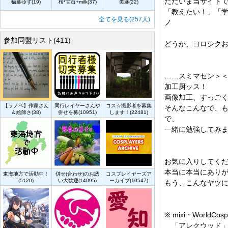
ただいま当サイト
猫葉ゆず(19)
桜*甘苺+milk(37)
美麻(22)
「教えたい！」「学
全てを見る(257人)
ノ
参加同盟リスト(411)
どうか、ヨロシク
……スミマセン＞
加工厨ッス！
画像加工、すっご
【ラノベ】作家さん
同行レイヤーさんや
コス☆撮影者を募集
そんなこんなで、
＆絵師さ(38)
併せを募(10951)
します！(22481)
で、
一緒に勉強してみまし
お気に入りしてく
本当に本当にあり
東海地方で活動中！
併せ(合わせ)のお誘
コスプレイヤーズア
(5120)
い大歓迎(14095)
ーカイブ(10547)
もう、こんなヤツに…
※ mixi・WorldCo
「アレクウッド」