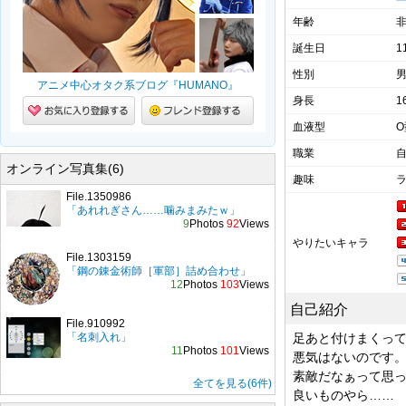
年齢
誕生日
1
性別
アニメ中心オタク系ブログ『HUMANO』
身長
1
血液型
O
職業
オンライン写真集(6)
趣味
File.1350986
「あれれぎさん……噛みまみたｗ」
9
Photos
92
Views
やりたいキャラ
File.1303159
「鋼の錬金術師［軍部］詰め合わせ」
12
Photos
103
Views
自己紹介
File.910992
「名刺入れ」
足あと付けまくっ
11
Photos
101
Views
悪気はないのです
素敵だなぁって思
全てを見る(6件)
良いものやら……