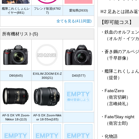
艦隊これくしょんレ
フレンド歓迎(4782
愛知県(2633)
※2 足あとは踏み
イヤー(881)
7)
全てを見る(411同盟)
【即可能コス】
・鉄血のオルフェ
所有機材リスト(5)
（オルガ・イツカ
・蒼き鋼のアルペ
（千早群像）
・艦隊これくしょ
EXILIM ZOOM EX-Z
D90(645)
D40(577)
（提督）
300(21)
・Fate/Zero
（衛宮切嗣）
（言峰綺礼）
AF-S DX VR Zoom-
AF-S DX Zoom-Nikk
・Fate/Stay night
Nikkor 18-(113)
or 18-55m(165)
（衛宮士郎)
・化物語