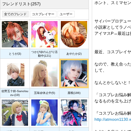
ホント、スミマセ
フレンドリスト(257)
全てのフレンド
コスプレイヤー
ユーザー
サイバープロデュー
小説家としてラノ
アイマスP→最近は
最近、コスプレイ
つかぴ@のんびり活
とうが(3)
あやたか(2)
動中(121)
なので、教え合っ
して、
なんとかしないと
佐野五十鈴-SanoIsu
五味@休止中(5)
屋根(186)
「コスプレお悩み
zu-(19)
なるものを立ち上
『コスプレお悩み解決
http://atmoon1130.