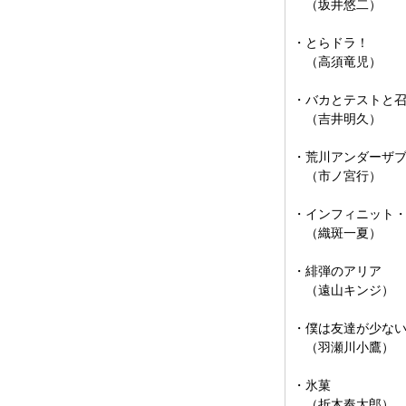
（坂井悠二）
・とらドラ！
（高須竜児）
・バカとテストと
（吉井明久）
・荒川アンダーザ
（市ノ宮行）
・インフィニット
（織斑一夏）
・緋弾のアリア
（遠山キンジ）
・僕は友達が少な
（羽瀬川小鷹）
・氷菓
（折木奉太郎）