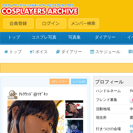
トップ
コスプレ写真
写真集
ダイアリー
イ
トップ
ボイス
ダイアリー
スケジュール
プロフィール
SPレイヤー
レベル48
ハンドルネーム
ｱ
ｱﾚｸｳｯﾄﾞ@ｿｹﾞｷｯ
フレンド募集
活動地域
現住所
行きつけの会場