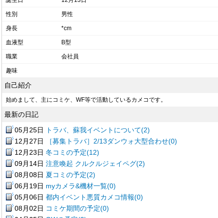
誕生日
12月13日
性別
男性
身長
*cm
血液型
B型
職業
会社員
趣味
自己紹介
始めまして、主にコミケ、WF等で活動しているカメコです。
最新の日記
05月25日
トラバ、蘇我イベントについて(2)
12月27日
［募集トラバ］2/13ダンウォ大型合わせ(0)
12月23日
冬コミの予定(12)
09月14日
注意喚起 クルクルジェイペグ(2)
08月08日
夏コミの予定(2)
06月19日
myカメラ&機材一覧(0)
05月06日
都内イベント悪質カメコ情報(0)
08月02日
コミケ期間の予定(0)