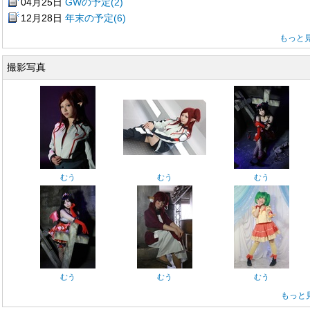
04月25日
GWの予定(2)
12月28日
年末の予定(6)
もっと
撮影写真
むう
むう
むう
むう
むう
むう
もっと