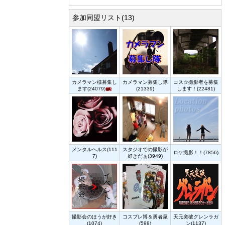
参加同盟リスト(13)
カメラマン様募集し
カメラマン募集し隊
コス☆撮影者を募集
ます(24079)
(21339)
します！(22481)
メンタルヘルス(111
スタジオでの撮影が
ロケ撮影！！(7856)
7)
好きだぁ(3949)
撮影会のほうが好き
コスプレ博＆勇者屋
天元突破グレンラガ
(1074)
(598)
ン(1137)