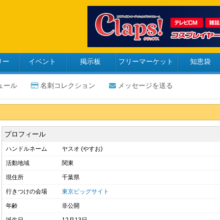
リー
イベント
掲示板
フリーマーケット
知恵袋
ュール
名刺コレクション
メッセージを送る
プロフィール
ハンドルネーム
ヤスオ (やすお)
活動地域
関東
現住所
千葉県
行きつけの会場
東京ビッグサイト
年齢
非公開