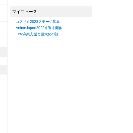
マイニュース
・コスサミ2023ステージ募集
・AnimeJapan2023来週末開催
・ｺｽｻﾐ存続支援と巨大化の話