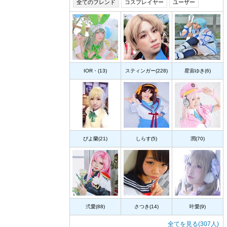
全てのフレンド
コスプレイヤー
ユーザー
IOR・(13)
スティンガー(228)
星宙ゆき(6)
ぴよ蘭(21)
しらす(5)
潤(70)
弍愛(88)
さつき(14)
叶愛(9)
全てを見る(307人)