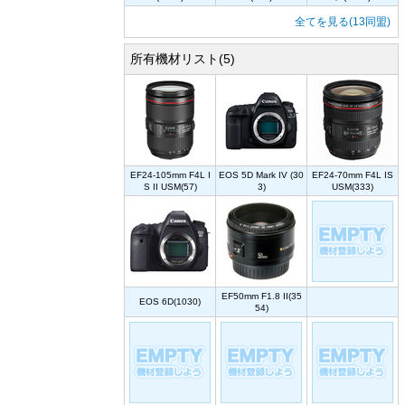
全てを見る(13同盟)
所有機材リスト(5)
EF24-105mm F4L I
EOS 5D Mark IV (30
EF24-70mm F4L IS
S II USM(57)
3)
USM(333)
EF50mm F1.8 II(35
EOS 6D(1030)
54)