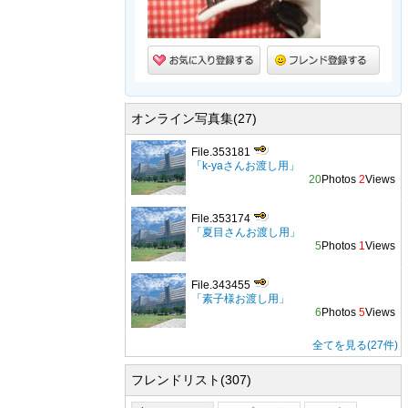
オンライン写真集(27)
File.353181
「k-yaさんお渡し用」
20
Photos
2
Views
File.353174
「夏目さんお渡し用」
5
Photos
1
Views
File.343455
「素子様お渡し用」
6
Photos
5
Views
全てを見る(27件)
フレンドリスト(307)