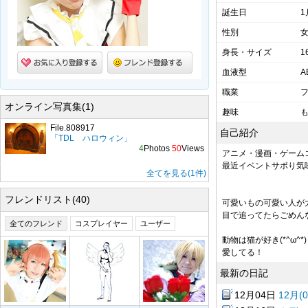
誕生日
1
性別
身長・サイズ
1
血液型
A
職業
オンライン写真集(1)
趣味
も
File.808917
自己紹介
「TDL ハロウィン」
4
Photos
50
Views
アニメ・漫画・ゲーム
最近イベントサボり気味(;
全てを見る(1件)
フレンドリスト(40)
可愛いもの可愛い人が大好
目で追ってたらごめん
全てのフレンド
コスプレイヤー
ユーザー
動物は猫が好き(*^ω^*)
愛してる！
最新の日記
12月04日
12月(0