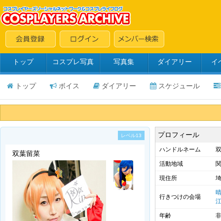
トップ
コスプレ写真
写真集
ダイアリー
イ
トップ
ボイス
ダイアリー
スケジュール
プロフィール
レベル13
ハンドルネーム
双
双葉留菜
活動地域
現住所
行きつけの会場
年齢