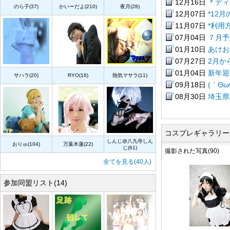
12月16日
＊ディ
のら子(37)
かいーだよ(210)
夜月(28)
12月07日
*12月
11月07日
*利用
07月04日
７月予
01月10日
あけおめ
07月27日
2月か
01月04日
新年迎
サハラ(20)
RYO(16)
熱気マサラ(11)
09月18日
(｀Θω
08月30日
埼玉県
コスプレギャラリー
しんじ@八九寺しん
おりゅ(104)
万葉木蓮(22)
じ(61)
撮影された写真(90)
全てを見る(40人)
参加同盟リスト(14)