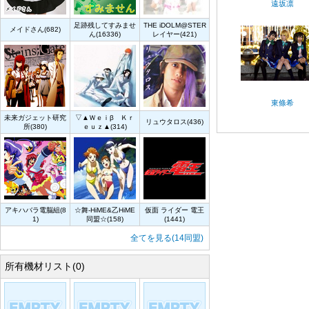
遠坂凛
足跡残してすみませ
THE iDOLM@STER
メイドさん(682)
ん(16336)
レイヤー(421)
東條希
未来ガジェット研究
▽▲Ｗｅｉβ Ｋｒ
リュウタロス(436)
所(380)
ｅｕｚ▲(314)
アキハバラ電脳組(8
☆舞-HiME&乙HiME
仮面 ライダー 電王
1)
同盟☆(158)
(1441)
全てを見る(14同盟)
所有機材リスト(0)