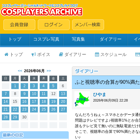
トップ
コスプレ写真
写真集
ダイアリー
イ
トップ
ボイス
ダイアリー
スケジュール
<<
2026年06月
>>
日
月
火
水
木
金
土
ふと視聴率の合算が90%満
1
2
3
4
5
6
7
8
9
10
11
12
13
ひやま
2026年06月09日 22:28
14
15
16
17
18
19
20
21
22
23
24
25
26
27
なんだろうねぇ～スマホとかデータ通
28
29
30
問題はテレビですよ♪視聴率1%とか合
誰もテレビ見て無いのに無駄電波だけ
そこで、視聴率の合算で90%満たさ
い♪