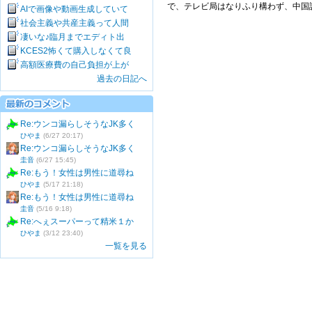
で、テレビ局はなりふり構わず、中国
AIで画像や動画生成していて
社会主義や共産主義って人間
凄いな♪臨月までエディト出
KCES2怖くて購入しなくて良
高額医療費の自己負担が上が
過去の日記へ
Re:ウンコ漏らしそうなJK多く
ひやま
(6/27 20:17)
Re:ウンコ漏らしそうなJK多く
圭音
(6/27 15:45)
Re:もう！女性は男性に道尋ね
ひやま
(5/17 21:18)
Re:もう！女性は男性に道尋ね
圭音
(5/16 9:18)
Re:へぇスーパーって精米１か
ひやま
(3/12 23:40)
一覧を見る