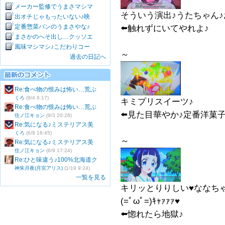
メーカー監修でうまさマシマ
そういう演出♪うたちゃん♪
出オチじゃもったいない♪映
定番惣菜パンのうまさやな♪
⬅️触れずにいてやれよ♪
まさかのへそ出し…クッソエ
風味マシマシ♪こだわりコー
～
過去の日記へ
Re:食べ物の恨みは怖い…荒ぶ
くろ
(9/4 6:17)
キミプリスイーツ♪
Re:食べ物の恨みは怖い…荒ぶ
⬅️見た目華やか♪定番洋菓子
住ノ江キョン
(9/3 20:28)
Re:気になる♪ミステリアス美
くろ
(6/9 18:45)
～
Re:気になる♪ミステリアス美
住ノ江キョン
(6/9 17:24)
Re:ひと味違う♪100%北海道ク
神朱月夜(月宮アリス)
(1/19 9:24)
一覧を見る
キリッとりりしい♥️ななちゃ
(=ﾟωﾟ=)ｷｬｧｧｧ♥️
⬅️惚れたら地獄♪