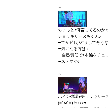
～
ちょっと♪何言ってるのか♪
チョッキリーヌちゃん♪
⬅️てか♪何がどうしてそう
⬅️気になる方は♪
自己責任で♪本編をチェッ
⬅️ステマか♪
～
ボイン強調♥️チョッキリーヌ
(=ﾟωﾟ=)ｷｬｧｧｧ♥️