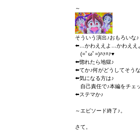
～
そういう演出♪おもろいな♪
⬅️…かわええよ…かわええよ
(=ﾟωﾟ=)ﾊｧﾊｧ♥️
⬅️惚れたら地獄♪
⬅️てか♪何がどうしてそう
⬅️気になる方は♪
自己責任で♪本編をチェッ
⬅️ステマか♪
～エピソード終了♪。
さて。