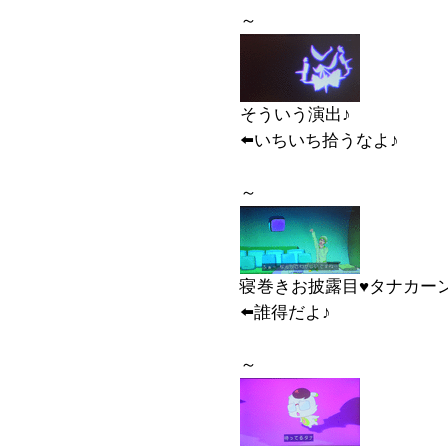
～
そういう演出♪
⬅️いちいち拾うなよ♪
～
寝巻きお披露目♥️タナカーン氏♥️
⬅️誰得だよ♪
～