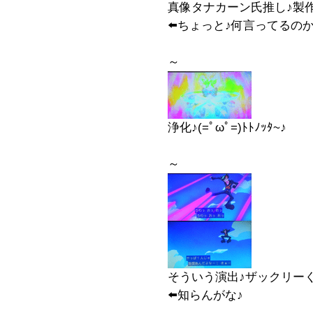
真像タナカーン氏推し♪製作
⬅️ちょっと♪何言ってるの
～
浄化♪(=ﾟωﾟ=)ﾄﾄﾉｯﾀ~♪
～
そういう演出♪ザックリーく
⬅️知らんがな♪