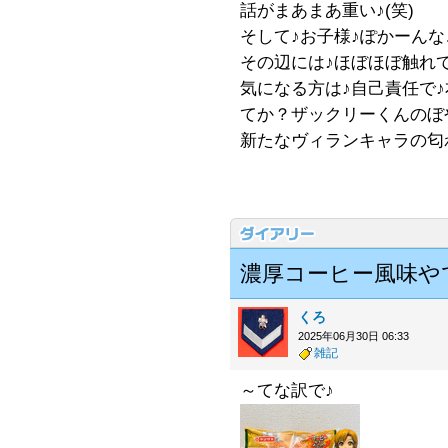
話がまあまあ重い♪(笑)
そして♪お子様♪ぽかーんなご都
その辺には♪ほぼほぼ触れ
気になる方は♪自己責任で
てか？ザックリーくんのぼ
新たなヴィランキャラの匂わ
濃厚コーヒー風味やでぇ
くろ
2025年06月30日 06:33
雑記
～てな訳で♪