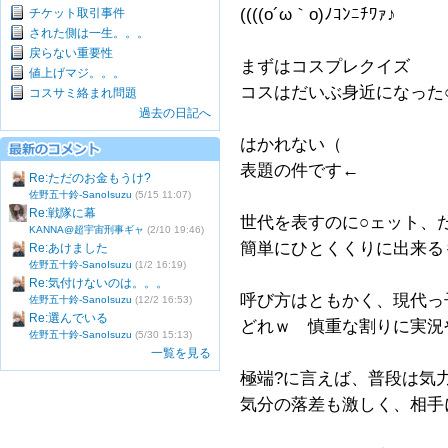
((((o´ω｀o)ﾉｺﾝﾆﾁﾜｧ♪
チケット取引事件
された側は一生。。。
戻らない重要性
まずはコスプレクイズ
値上げマジ。。。
コスはだいぶ身近になった○
コスサミ絡まれ問題
過去の日記へ
はかれない（
表題の件です←
Re:ただのお金もうけ?
佐野五十鈴-SanoIsuzu
(5/15 11:07)
Re:戦隊に幕
世代を表すのに○ェット、
KANNA@超宇宙刑事ギャ
(2/10 19:46)
簡単にひとくくりに出来る
Re:あけました
佐野五十鈴-SanoIsuzu
(1/2 16:19)
Re:気付けないのは。。。
呼び方はともかく、現代っ
佐野五十鈴-SanoIsuzu
(12/2 16:53)
Re:選んでいる
どれｗ 慎重な割りに実況
佐野五十鈴-SanoIsuzu
(5/30 15:13)
一覧を見る
極端?に言えば、普段は気
気分の落差も激しく、相手