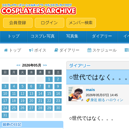
トップ
コスプレ写真
写真集
ダイアリー
イ
トップ
ボイス
ダイアリー
スケジュール
<<
2026年05月
>>
日
月
火
水
木
金
土
○世代ではなく。。
1
2
3
4
5
6
7
8
9
mais
10
11
12
13
14
15
16
2026年05月07日 14:45
身近
頼る
ハロウィン
17
18
19
20
21
22
23
24
25
26
27
28
29
30
31
○世代ではなく。。。