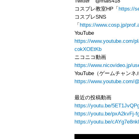
Twitter @mais418
コスプレ教室HP「
https://
コスプレSNS
「
https://www.cosp.jp/prof
YouTube
https://www.youtube.com/
cokXOEtKb
ニコニコ動画
https://www.nicovideo.jp/u
YouTube（ゲームチャンネ
https://www.youtube.com/
最近の投稿動画
https://youtu.be/5ET1JvQ
https://youtu.be/pxA2kvF
https://youtu.be/cAYg7e8