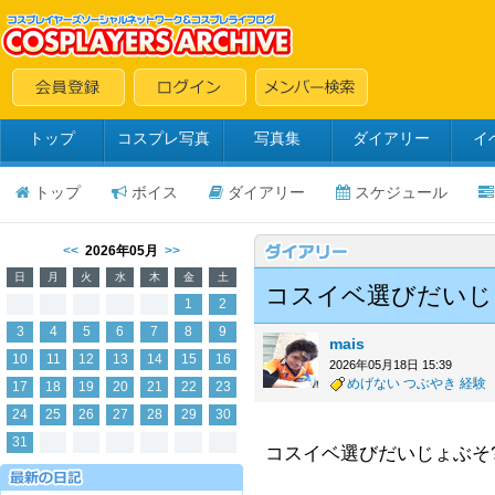
トップ
コスプレ写真
写真集
ダイアリー
イ
トップ
ボイス
ダイアリー
スケジュール
<<
2026年05月
>>
日
月
火
水
木
金
土
コスイベ選びだいじ
1
2
3
4
5
6
7
8
9
mais
10
11
12
13
14
15
16
2026年05月18日 15:39
めげない
つぶやき
経験
17
18
19
20
21
22
23
24
25
26
27
28
29
30
31
コスイベ選びだいじょぶそ