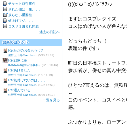
((((o´ω｀o)ﾉｺﾝﾆﾁﾜｧ♪
チケット取引事件
された側は一生。。。
戻らない重要性
まずはコスプレクイズ
値上げマジ。。。
コスはめげない人が色んな
コスサミ絡まれ問題
過去の日記へ
どっちもどっち（
表題の件です←
Re:ただのお金もうけ?
佐野五十鈴-SanoIsuzu
(5/15 11:07)
Re:戦隊に幕
昨日の日本橋ストリートフ
KANNA@超宇宙刑事ギャ
(2/10 19:46)
参加者が、併せの真ん中突
Re:あけました
佐野五十鈴-SanoIsuzu
(1/2 16:19)
Re:気付けないのは。。。
ひとつ?言えるのは、無秩
佐野五十鈴-SanoIsuzu
(12/2 16:53)
Re:選んでいる
←
佐野五十鈴-SanoIsuzu
(5/30 15:13)
このイベント、コスイベと
一覧を見る
感。
ぶつかりよりも、ローアン