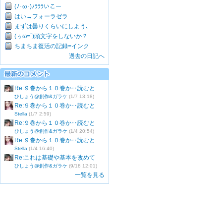
(ﾉ･ω･)ﾉﾗﾗﾗいこー
はい→フォーラゼラ
まずは曇りくらいにしよう､
(ぅω=`)頭文字をしないか？
ちまちま復活の記録=インク
過去の日記へ
Re:９巻から１０巻か‥読むと
ひしょう@創作&ガラケ
(1/7 13:18)
Re:９巻から１０巻か‥読むと
Stella
(1/7 2:59)
Re:９巻から１０巻か‥読むと
ひしょう@創作&ガラケ
(1/4 20:54)
Re:９巻から１０巻か‥読むと
Stella
(1/4 16:40)
Re:これは基礎や基本を改めて
ひしょう@創作&ガラケ
(9/18 12:01)
一覧を見る