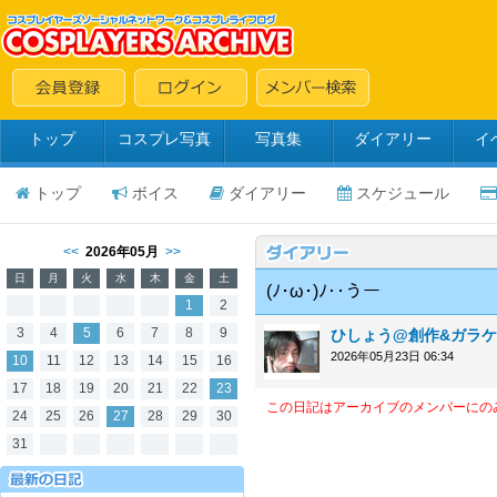
トップ
コスプレ写真
写真集
ダイアリー
イ
トップ
ボイス
ダイアリー
スケジュール
<<
2026年05月
>>
日
月
火
水
木
金
土
(ﾉ･ω･)ﾉ‥うー
1
2
3
4
5
6
7
8
9
ひしょう@創作&ガラケ-
2026年05月23日 06:34
10
11
12
13
14
15
16
17
18
19
20
21
22
23
この日記はアーカイブのメンバーにの
24
25
26
27
28
29
30
31