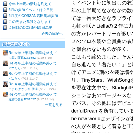
くイベント毎に初出しの衣
今年上半期の活動を終えて
6月の参加イベントは２日間
年の上半期でなかなかの数
6月度のCOSSAN高田馬場参加
ては一番大好きなラブライ
この先また孤独となります
も虹ヶ咲とLiellaの２作に
２回目のCOSSAN高田馬場
の方がレパートリーが多い
過去の日記へ
メのソロ衣装や全員曲の衣
と似合わないものが多く、
Re:今年上半期の活動を終えて
こはもう諦めました。そんな
滋賀の覆面JZS155Z
(7/19 5:10)
Re:今年上半期の活動を終えて
自ら進んで「着たい！」と
バニたん
(7/18 11:49)
けてアニメ1期の衣装は増
Re:今年上半期の活動を終えて
バニたん
(7/18 11:46)
リ、TinyStars、Wis
Re:今年上半期の活動を終えて
を現在注文中で、Starligh
こまち(わかしお･勝浦
(7/17 21:24)
Re:今年上半期の活動を終えて
ションはあのゴージャスな
滋賀の覆面JZS155Z
(7/17 14:14)
でパス。その他にはデビューシ
一覧を見る
derfulDreamを所有しています。
he new worldはデ
の人が衣装として着ると正