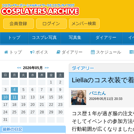
トップ
コスプレ写真
写真集
ダイアリー
イ
トップ
ボイス
ダイアリー
スケジュール
<<
2026年05月
>>
日
月
火
水
木
金
土
Liellaのコス衣装
1
2
3
4
5
6
7
8
9
バニたん
10
11
12
13
14
15
16
2026年05月11日 20:33
17
18
19
20
21
22
23
24
25
26
27
28
29
30
コス歴１年が過ぎ服の注文
31
そしてイベントの参加方法
行動範囲が広くなりました