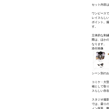
セット内容
ワンピース
レイスらし
ポイント。
す。
立体的な刺
際は、ほか
なります。
添付画像
シーン別の
コミケ・大
補として取
スらしい存
スタジオ撮
では、曇り
ィン仮装、舞