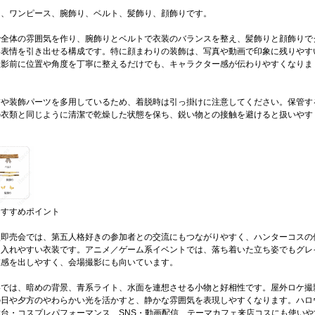
は、ワンピース、腕飾り、ベルト、髪飾り、顔飾りです。
で全体の雰囲気を作り、腕飾りとベルトで衣装のバランスを整え、髪飾りと顔飾りで
い表情を引き出せる構成です。特に顔まわりの装飾は、写真や動画で印象に残りやす
撮影前に位置や角度を丁寧に整えるだけでも、キャラクター感が伝わりやすくなりま
繍や装飾パーツを多用しているため、着脱時は引っ掛けに注意してください。保管す
の衣類と同じように清潔で乾燥した状態を保ち、鋭い物との接触を避けると扱いやす
おすすめポイント
型即売会では、第五人格好きの参加者との交流にもつながりやすく、ハンターコスの
り入れやすい衣装です。アニメ／ゲーム系イベントでは、落ち着いた立ち姿でもグレ
在感を出しやすく、会場撮影にも向いています。
影では、暗めの背景、青系ライト、水面を連想させる小物と好相性です。屋外ロケ撮
の日や夕方のやわらかい光を活かすと、静かな雰囲気を表現しやすくなります。ハロ
台・コスプレパフォーマンス、SNS・動画配信、テーマカフェ来店コスにも使いや