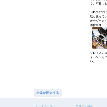
く、写真で
✅itoco
取り扱ってい
オーダーメ
添付画像
グレイスの
イベント前
い。
トップページ
コスプレ写真