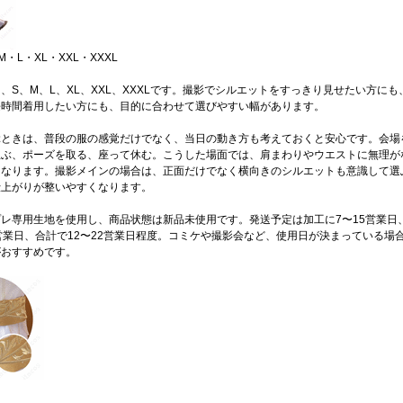
・L・XL・XXL・XXXL
、S、M、L、XL、XXL、XXXLです。撮影でシルエットをすっきり見せたい方にも
長時間着用したい方にも、目的に合わせて選びやすい幅があります。
ぶときは、普段の服の感覚だけでなく、当日の動き方も考えておくと安心です。会場
並ぶ、ポーズを取る、座って休む。こうした場面では、肩まわりやウエストに無理が
になります。撮影メインの場合は、正面だけでなく横向きのシルエットも意識して選
仕上がりが整いやすくなります。
レ専用生地を使用し、商品状態は新品未使用です。発送予定は加工に7〜15営業日
営業日、合計で12〜22営業日程度。コミケや撮影会など、使用日が決まっている場
がおすすめです。