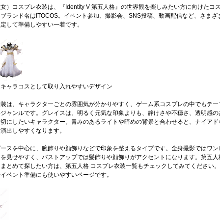
女）コスプレ衣装は、『Identity V 第五人格』の世界観を楽しみたい方に向けたコ
ブランド名はITOCOS。イベント参加、撮影会、SNS投稿、動画配信など、さまざ
想定して準備しやすい一着です。
ムキャラコスとして取り入れやすいデザイン
衣装は、キャラクターごとの雰囲気が分かりやすく、ゲーム系コスプレの中でもテー
いジャンルです。グレイスは、明るく元気な印象よりも、静けさや不穏さ、透明感の
大切にしたいキャラクター。青みのあるライトや暗めの背景と合わせると、ナイアド
を演出しやすくなります。
ピースを中心に、腕飾りや顔飾りなどで印象を整えるタイプです。全身撮影ではワン
ンを見せやすく、バストアップでは髪飾りや顔飾りがアクセントになります。第五人
まとめて探したい方は、第五人格 コスプレ衣装一覧もチェックしてみてください
やイベント準備にも使いやすいページです。