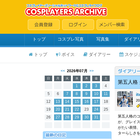
トップ
コスプレ写真
写真集
ダイア
トップ
ボイス
ダイアリー
スケジ
<<
2026年07月
>>
日
月
火
水
木
金
土
第五人格
1
2
3
4
5
6
7
8
9
10
11
i
2
12
13
14
15
16
17
18
19
20
21
22
23
24
25
第五人格の
26
27
28
29
30
31
が、グレイス
がたい表情
ターらしさ