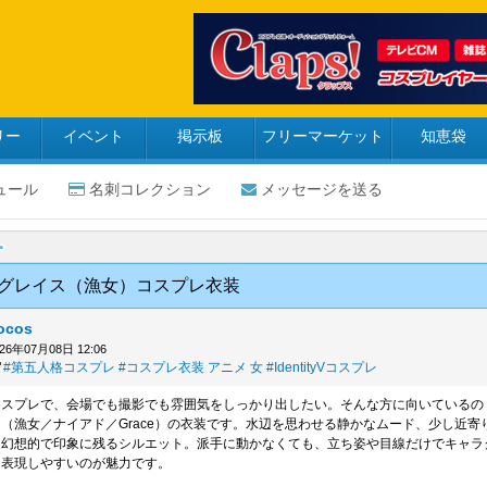
リー
イベント
掲示板
フリーマーケット
知恵袋
ュール
名刺コレクション
メッセージを送る
 グレイス（漁女）コスプレ衣装
tocos
026年07月08日 12:06
#第五人格コスプレ
#コスプレ衣装 アニメ 女
#IdentityVコスプレ
コスプレで、会場でも撮影でも雰囲気をしっかり出したい。そんな方に向いているの
（漁女／ナイアド／Grace）の衣装です。水辺を思わせる静かなムード、少し近寄
、幻想的で印象に残るシルエット。派手に動かなくても、立ち姿や目線だけでキャラ
を表現しやすいのが魅力です。