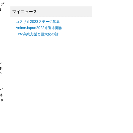
スプ
ま
マイニュース
・コスサミ2023ステージ募集
・AnimeJapan2023来週末開催
・ｺｽｻﾐ存続支援と巨大化の話
マ
あ
ら
ピ
格
。キ