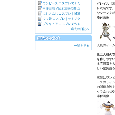
ワンピース コスプレでナミ
グレイス（漁
レ衣装です。
甲斐田晴 VΔLZ 三華の樂 ユ
なシーンを
にじさんじ コスプレ｜城瀬
添付画像
ウマ娘 コスプレ｜サトノク
プリキュア コスプレで作る
過去の日記へ
人気のゲー
一覧を見る
第五人格の
を作りやす
る雰囲気を
しい空気感
衣装はワン
ースのライ
の関連衣装を
ャラ合わせ
添付画像