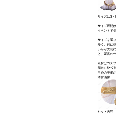
サイズはS・M
サイズ展開は
イベントで
サイズを選
歩く、列に
いかが大切
と、写真の
素材はコスプ
配送に5〜7
早めの準備
添付画像
セット内容