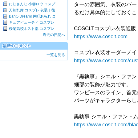
ターの雰囲気、衣装のバー
にじさんじ 小柳ロウ コスプ
刀剣乱舞 コスプレ 衣装｜後
るだけ具体的にしておくこ
BanG Dream! 仲町あられ コ
キュアビューティ コスプレ
COSCLTコスプレ衣装通販
桜蘭高校ホスト部 コスプレ
過去の日記へ
https://www.cosclt.com
コスプレ衣装オーダーメイ
一覧を見る
https://www.cosclt.com/cus
『黒執事』シエル・ファン
細部の装飾が魅力です。
ワンピースのライン、首元
パーツがキャラクターらし
黒執事 シエル・ファントム
https://www.cosclt.com/blac