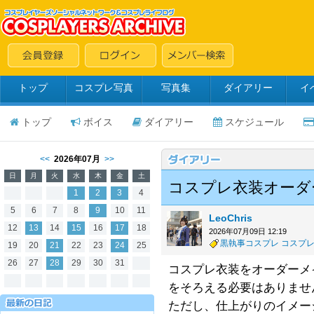
トップ
コスプレ写真
写真集
ダイアリー
イ
トップ
ボイス
ダイアリー
スケジュール
<<
2026年07月
>>
日
月
火
水
木
金
土
コスプレ衣装オーダ
1
2
3
4
5
6
7
8
9
10
11
LeoChris
12
13
14
15
16
17
18
2026年07月09日 12:19
黒執事コスプレ
コスプ
19
20
21
22
23
24
25
26
27
28
29
30
31
コスプレ衣装をオーダーメ
をそろえる必要はありませ
ただし、仕上がりのイメー