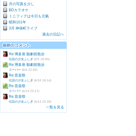
月の写真を少し
BDカラオケ
ミニフィグは今日も元氣
昭和101年
3月 神保町ライブ
過去の日記へ
Re:博多座 観劇前散歩
伝説の少女ふしぎ
(6/5 16:00)
Re:博多座 観劇前散歩
スーパー
(6/4 22:40)
Re:音楽祭
伝説の少女ふしぎ
(4/16 18:14)
Re:音楽祭
スーパー
(4/14 23:17)
Re:音楽祭
伝説の少女ふしぎ
(4/14 22:28)
一覧を見る