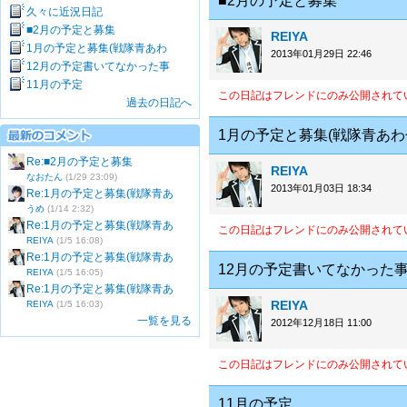
■2月の予定と募集
久々に近況日記
■2月の予定と募集
REIYA
1月の予定と募集(戦隊青あわ
2013年01月29日 22:46
12月の予定書いてなかった事
11月の予定
この日記はフレンドにのみ公開されて
過去の日記へ
1月の予定と募集(戦隊青あわ
Re:■2月の予定と募集
REIYA
なおたん
(1/29 23:09)
2013年01月03日 18:34
Re:1月の予定と募集(戦隊青あ
うめ
(1/14 2:32)
Re:1月の予定と募集(戦隊青あ
この日記はフレンドにのみ公開されて
REIYA
(1/5 16:08)
Re:1月の予定と募集(戦隊青あ
12月の予定書いてなかった
REIYA
(1/5 16:05)
Re:1月の予定と募集(戦隊青あ
REIYA
REIYA
(1/5 16:03)
一覧を見る
2012年12月18日 11:00
この日記はフレンドにのみ公開されて
11月の予定