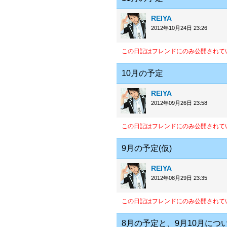
REIYA
2012年10月24日 23:26
この日記はフレンドにのみ公開されて
10月の予定
REIYA
2012年09月26日 23:58
この日記はフレンドにのみ公開されて
9月の予定(仮)
REIYA
2012年08月29日 23:35
この日記はフレンドにのみ公開されて
8月の予定と、9月10月につ