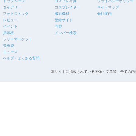
トップページ
コスプレ写真
プライバシーポリシー
ダイアリー
コスプレイヤー
サイトマップ
フォトストック
撮影機材
会社案内
レビュー
登録サイト
イベント
同盟
掲示板
メンバー検索
フリーマーケット
知恵袋
ニュース
ヘルプ・よくある質問
本サイトに掲載されている画像・文章等、全ての内容の無断転載を禁止します。