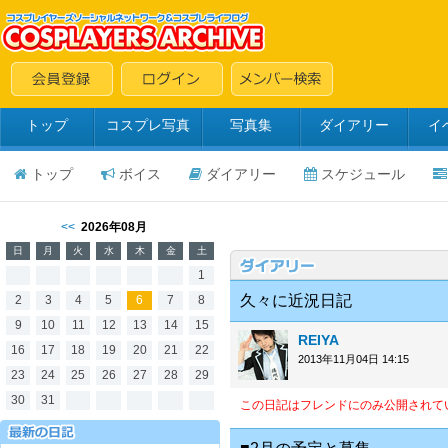
トップ
コスプレ写真
写真集
ダイアリー
イ
トップ
ボイス
ダイアリー
スケジュール
<<
2026年08月
日
月
火
水
木
金
土
1
久々に近況日記
2
3
4
5
6
7
8
9
10
11
12
13
14
15
REIYA
16
17
18
19
20
21
22
2013年11月04日 14:15
23
24
25
26
27
28
29
30
31
この日記はフレンドにのみ公開されて