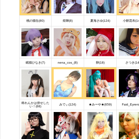
桃の猫缶(80)
煌輝(8)
夏海さゆ(124)
小餅昆布(14
眠猫ひなき(7)
nena_cos_(8)
卵(18)
さつき(14
柊れんかは併せした
みでぃ(124)
★みーや★(659)
Faid_Eyren
い！(68)