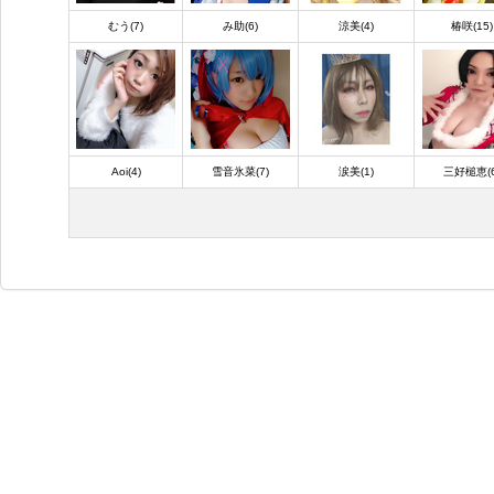
むう(7)
み助(6)
涼美(4)
椿咲(15)
Aoi(4)
雪音氷菜(7)
涙美(1)
三好槌恵(6