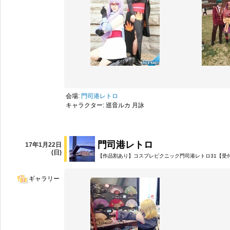
会場:
門司港レトロ
キャラクター: 巡音ルカ 月詠
門司港レトロ
17年1月22日
(日)
【作品割あり】コスプレピクニック門司港レトロ31【受
ギャラリー