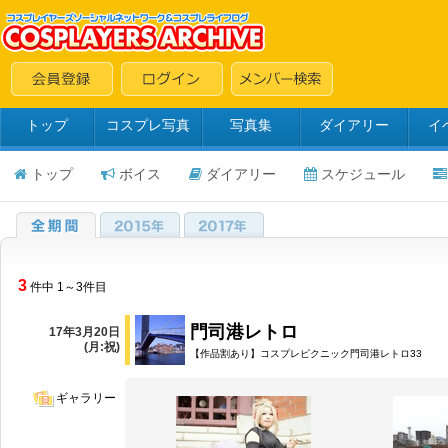
トップ
コスプレ写真
写真集
ダイアリー
イ
トップ
ボイス
ダイアリー
スケジュール
3
件中 1～3件目
門司港レトロ
17年3月20日
(月:祝)
【作品割あり】コスプレピクニック門司港レトロ33
ギャラリー