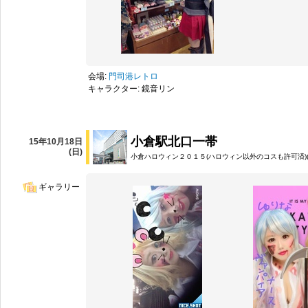
会場:
門司港レトロ
キャラクター: 鏡音リン
小倉駅北口一帯
15年10月18日
(日)
小倉ハロウィン２０１５(ハロウィン以外のコスも許可済)(
ギャラリー