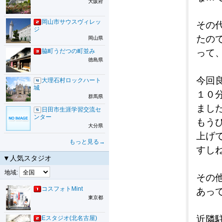
大阪府
岡山市サウスヴィレッ
その
ジ
たの
岡山県
脇町うだつの町並み
って
徳島県
今回
大理石村ロックハート
城
１０
群馬県
まし
日田市生涯学習交流セ
ンター
もう
大分県
上げ
もっと見る→
すし
▼人気スタジオ
地域:
その
コスフォトMint
あっ
東京都
近隣
Eスタジオ(北名古屋)