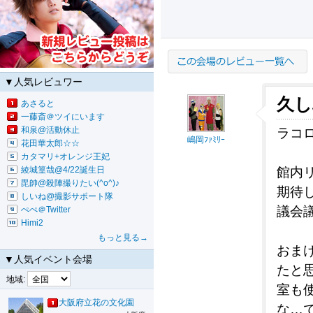
▼人気レビュワー
久し
あさると
一藤斎＠ツイにいます
和泉@活動休止
ラコ
嶋岡ﾌｧﾐﾘｰ
花田華太郎☆☆
カタマリ+オレンジ王妃
綾城篁哉@4/22誕生日
館内
毘帥@殺陣撮りたい(^o^)♪
期待
しいね@撮影サポート隊
議会議
ぺぺ＠Twitter
Himi2
もっと見る→
おま
▼人気イベント会場
たと
地域:
室も
大阪府立花の文化園
な…