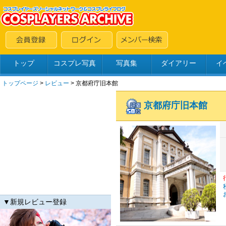
トップ
コスプレ写真
写真集
ダイアリー
イ
トップページ
>
レビュー
> 京都府庁旧本館
京都府庁旧本館
▼新規レビュー登録