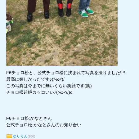
F6チョロ松と、公式チョロ松に挟まれて写真を撮りました!!!!
最高に嬉しかったです♪(>ω<)/
この写真は今までに無いくらい笑顔です(笑)
チョロ松超絶カッコいい♪(>ω<//)d
F6チョロ松:かなとさん
公式チョロ松:かなとさんのお知り合い
ゆりりん
(306)