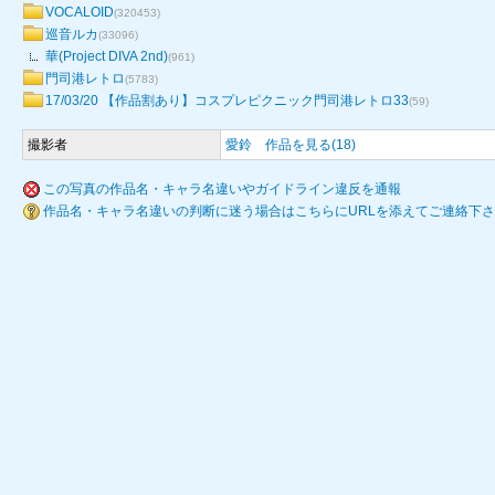
VOCALOID
(320453)
巡音ルカ
(33096)
華(Project DIVA 2nd)
(961)
門司港レトロ
(5783)
17/03/20 【作品割あり】コスプレピクニック門司港レトロ33
(59)
撮影者
愛鈴
作品を見る(18)
この写真の作品名・キャラ名違いやガイドライン違反を通報
作品名・キャラ名違いの判断に迷う場合はこちらにURLを添えてご連絡下