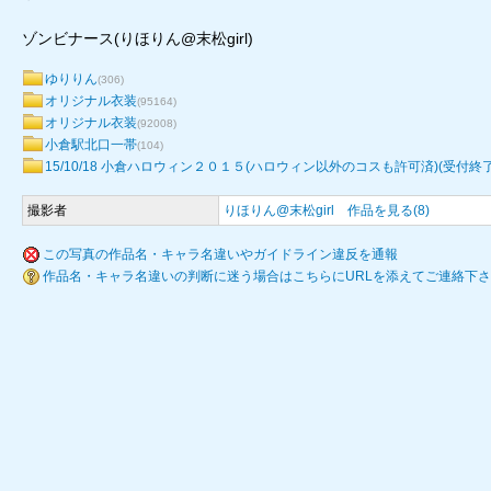
ゾンビナース(りほりん@末松girl)
ゆりりん
(306)
オリジナル衣装
(95164)
オリジナル衣装
(92008)
小倉駅北口一帯
(104)
15/10/18 小倉ハロウィン２０１５(ハロウィン以外のコスも許可済)(受付終
撮影者
りほりん@末松girl
作品を見る(8)
この写真の作品名・キャラ名違いやガイドライン違反を通報
作品名・キャラ名違いの判断に迷う場合はこちらにURLを添えてご連絡下