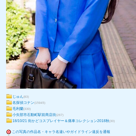
じゅん
(83)
名探偵コナン
(15945)
毛利蘭
(330)
小矢部市石動町駅前商店街
(267)
18/10/21 街かどコスプレイヤー＆痛車コレクション2018秋
(30)
この写真の作品名・キャラ名違いやガイドライン違反を通報