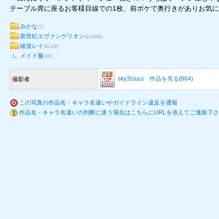
テーブル席に座るお客様目線での1枚、前ボケで奥行きがありお気
みかな
(7)
新世紀エヴァンゲリオン
(19396)
綾波レイ
(6119)
メイド服
(96)
sky3(suu)
作品を見る(864)
撮影者
この写真の作品名・キャラ名違いやガイドライン違反を通報
作品名・キャラ名違いの判断に迷う場合はこちらにURLを添えてご連絡下