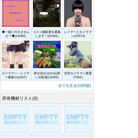
◆一緒に行きません
コス☆撮影者を募集
レイヤーとカメラマ
か？◆(14080)
します！(22481)
ン(10574)
カメラマン・レイヤ
併せ(合わせ)のお誘
女性カメラマン派遣
ー募集の(3247)
い大歓迎(14095)
(7562)
全てを見る(19同盟)
所有機材リスト(0)