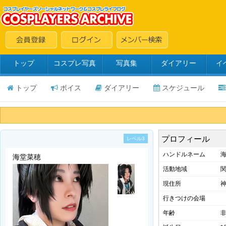
トップ
コスプレ写真
写真集
ダイアリー
イ
トップ
ボイス
ダイアリー
スケジュール
プロフィール
レベル3
ハンドルネーム
海
海堂菜穂
活動地域
現住所
行きつけの会場
年齢