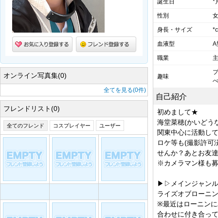
誕生日
*
性別
身長・サイズ
*c
血液型
A
職業
オンライン写真集(0)
趣味
べ
全てを見る(0件)
自己紹介
フレンドリスト(0)
初めまして★
海堂菜穂(かいどうなほ
全てのフレンド
コスプレイヤー
ユーザー
関東中心に活動し
ロケ等も(撮影許可
せんか？あとお友達
※カメラマン様も
▶︎▷メインジャン
ライズオブローニン
※最近はローニン
合わせに付き合っ