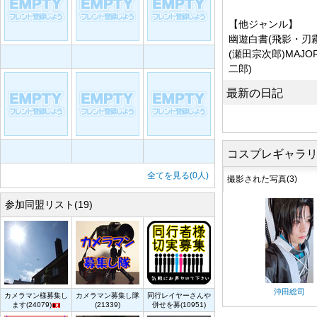
【他ジャンル】
幽遊白書(飛影・刃
(瀬田宗次郎)MAJ
二郎)
最新の日記
コスプレギャラ
全てを見る(0人)
撮影された写真(3)
参加同盟リスト(19)
沖田総司
カメラマン様募集し
カメラマン募集し隊
同行レイヤーさんや
ます(24079)
(21339)
併せを募(10951)