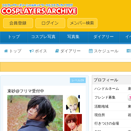
トップ
コスプレ写真
写真集
ダイアリー
イ
トップ
ボイス
ダイアリー
スケジュール
プロフィール
レベル29
ハンドルネーム
束
束砂@フリマ受付中
フレンド募集
活動地域
現住所
行きつけの会場