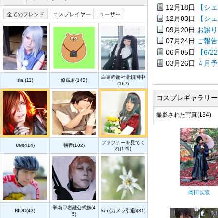
12月18日
【シェ
全てのフレンド
コスプレイヤー
ユーザー
12月03日
【シェ
09月20日
お譲り
07月24日
ご報告
06月05日
【6/2
03月26日
４月予
白蓮@超社畜鎖国中
sia.(11)
修蔵君(142)
(167)
コスプレギャラリー
撮影された写真(134)
ファフナーを見てく
UM(414)
朝香(102)
れ(129)
岡田以蔵
崋南♡岩融公式嫁(4
RIDD(43)
ken(カメラ引退)(31)
5)