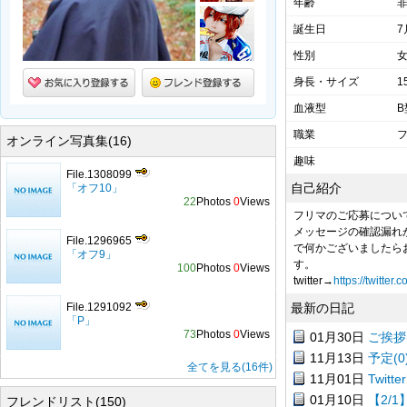
年齢
誕生日
7
性別
身長・サイズ
1
血液型
B
職業
オンライン写真集(16)
趣味
File.1308099
自己紹介
「オフ10」
22
Photos
0
Views
フリマのご応募につい
メッセージの確認漏れ
File.1296965
で何かございましたら
「オフ9」
す。
100
Photos
0
Views
twitter→
https://twitte
File.1291092
最新の日記
「P」
73
Photos
0
Views
01月30日
ご挨拶(
11月13日
予定(0
全てを見る(16件)
11月01日
Twit
01月10日
【2/
フレンドリスト(150)