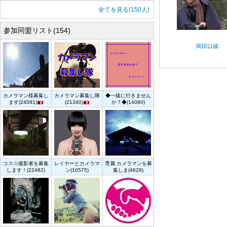
全てを見る(150人)
参加同盟リスト(154)
岡田以蔵
カメラマン様募集し
カメラマン募集し隊
◆一緒に行きません
ます(24081)
(21340)
か？◆(14080)
コス☆撮影者を募集
レイヤーとカメラマ
専属 カメラマンを募
します！(22482)
ン(10575)
集しま(4628)